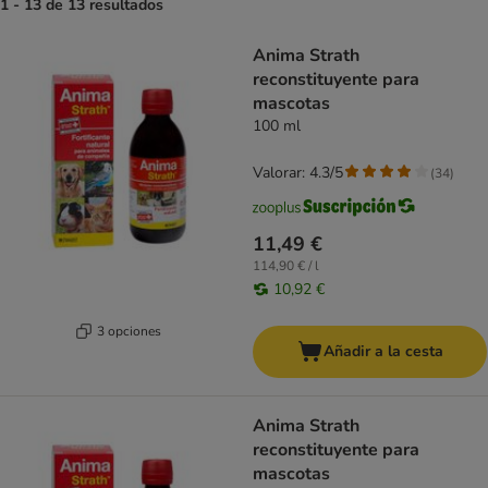
1 - 13 de 13 resultados
product items have been changed
Anima Strath
reconstituyente para
mascotas
100 ml
Valorar: 4.3/5
(
34
)
11,49 €
114,90 € / l
10,92 €
3 opciones
Añadir a la cesta
Anima Strath
reconstituyente para
mascotas