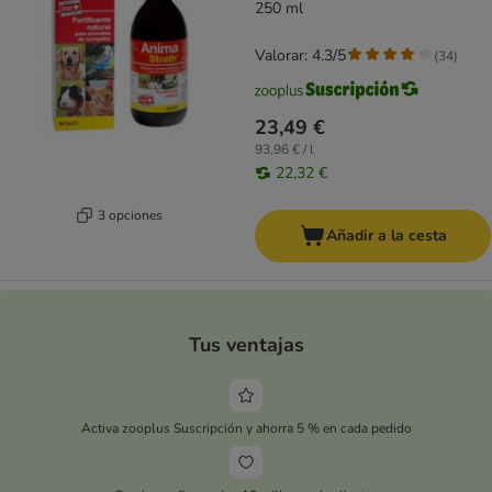
250 ml
Valorar: 4.3/5
(
34
)
23,49 €
93,96 € / l
22,32 €
3 opciones
Añadir a la cesta
Tus ventajas
Activa zooplus Suscripción y ahorra 5 % en cada pedido