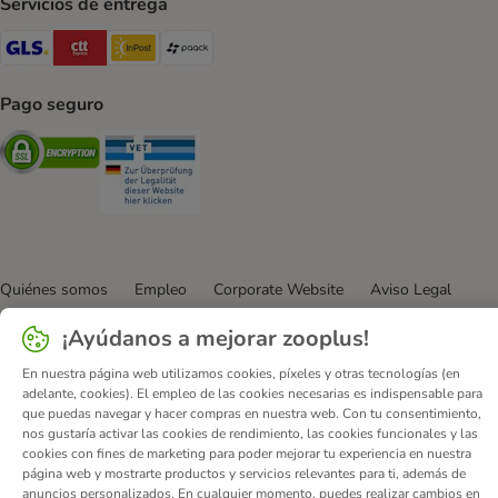
Servicios de entrega
GLS Shipping Method
CTTExpress Shipping Method
InPost Shipping Method
paack Shipping Method
Pago seguro
Security
Security
Quiénes somos
Empleo
Corporate Website
Aviso Legal
Condiciones comerciales generales
DSA
¡Ayúdanos a mejorar zooplus!
Formulario de desistimiento
Contacto
En nuestra página web utilizamos cookies, píxeles y otras tecnologías (en
Gastos de envío y plazo de entrega
Formas de pago
adelante, cookies). El empleo de las cookies necesarias es indispensable para
Programa de afiliación
Protección de datos
que puedas navegar y hacer compras en nuestra web. Con tu consentimiento,
nos gustaría activar las cookies de rendimiento, las cookies funcionales y las
Declaración de accesibilidad
cookies con fines de marketing para poder mejorar tu experiencia en nuestra
página web y mostrarte productos y servicios relevantes para ti, además de
© zooplus SE
2026
anuncios personalizados. En cualquier momento, puedes realizar cambios en