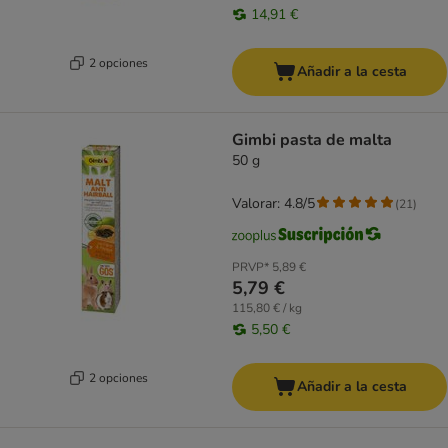
14,91 €
2 opciones
Añadir a la cesta
Gimbi pasta de malta
50 g
Valorar: 4.8/5
(
21
)
PRVP*
5,89 €
5,79 €
115,80 € / kg
5,50 €
2 opciones
Añadir a la cesta