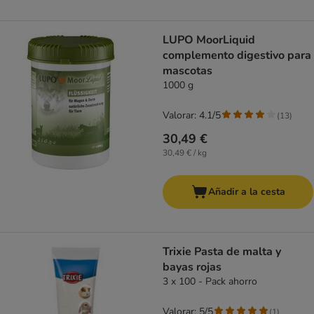
LUPO MoorLiquid
complemento digestivo para
mascotas
1000 g
Valorar: 4.1/5
(
13
)
30,49 €
30,49 € / kg
Añadir a la cesta
Trixie Pasta de malta y
bayas rojas
3 x 100 - Pack ahorro
Valorar: 5/5
(
1
)