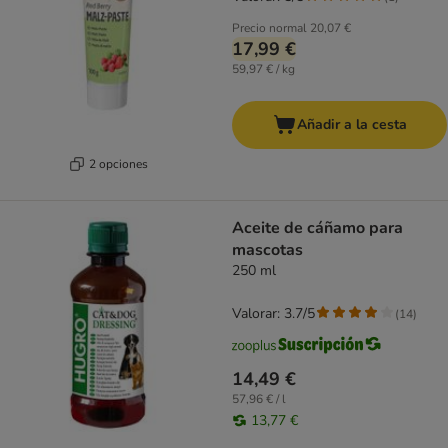
Precio normal
20,07 €
17,99 €
59,97 € / kg
Añadir a la cesta
2 opciones
Aceite de cáñamo para
mascotas
250 ml
Valorar: 3.7/5
(
14
)
14,49 €
57,96 € / l
13,77 €