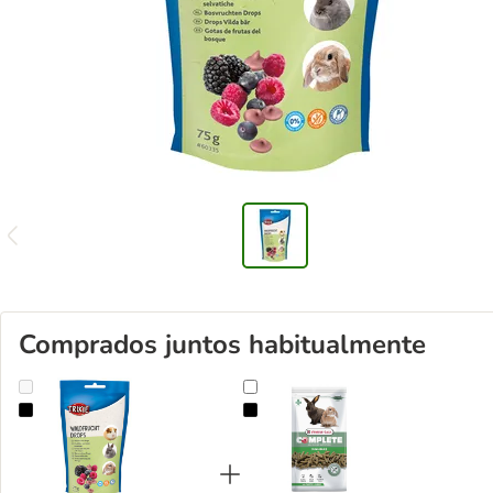
Comprados juntos habitualmente
Trixie Drops de frutas del bosque
Versele-Laga Cuni Adult Complete