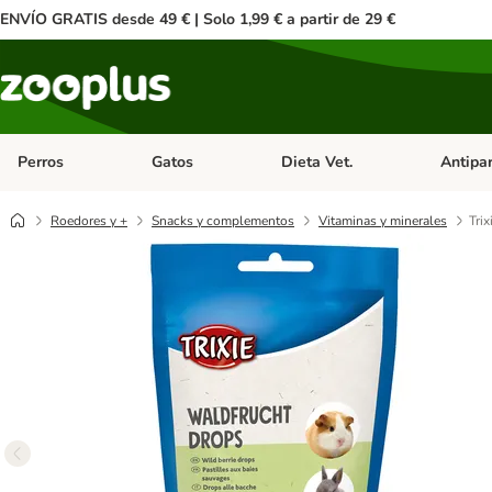
ENVÍO GRATIS desde 49 € | Solo 1,99 € a partir de 29 €
Perros
Gatos
Dieta Vet.
Antipar
Menú de categoria abierto: Perros
Menú de categoria abierto: Gatos
Menú de ca
Roedores y +
Snacks y complementos
Vitaminas y minerales
Tri