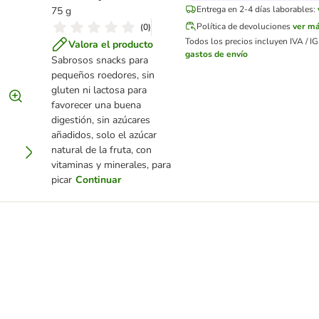
Entrega en 2-4 días laborables:
75 g
Política de devoluciones
ver m
(
0
)
Todos los precios incluyen IVA / IG
Valora el producto
gastos de envío
Sabrosos snacks para
pequeños roedores, sin
gluten ni lactosa para
favorecer una buena
digestión, sin azúcares
añadidos, solo el azúcar
natural de la fruta, con
vitaminas y minerales, para
picar
Continuar
 para conejos