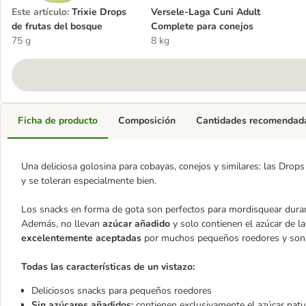
Este artículo
:
Trixie Drops
Versele-Laga Cuni Adult
de frutas del bosque
Complete para conejos
75 g
8 kg
Ficha de producto
Composición
Cantidades recomendad
Una deliciosa golosina para cobayas, conejos y similares: las Drops
y se toleran especialmente bien.
Los snacks en forma de gota son perfectos para mordisquear dur
Además, no llevan
azúcar añadido
y solo contienen el azúcar de la
excelentemente aceptadas
por muchos pequeños roedores y son 
Todas las características de un vistazo:
Deliciosos snacks para pequeños roedores
Sin azúcares añadidos:
contienen exclusivamente el azúcar natur