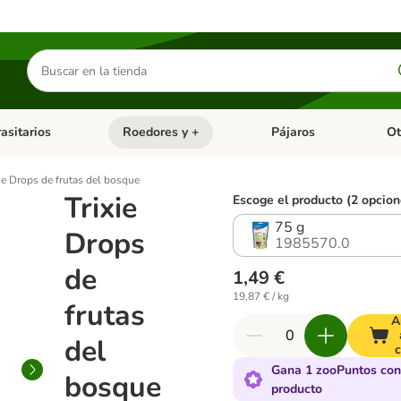
Buscar
productos
asitarios
Roedores y +
Pájaros
Ot
tegoria abierto: Dieta Vet.
Menú de categoria abierto: Antiparasitarios
Menú de categoria abierto
Menú 
xie Drops de frutas del bosque
Trixie
Escoge el producto (2 opcion
75 g
Drops
1985570.0
de
1,49 €
19,87 € / kg
frutas
A
del
c
Gana 1 zooPuntos con
bosque
producto