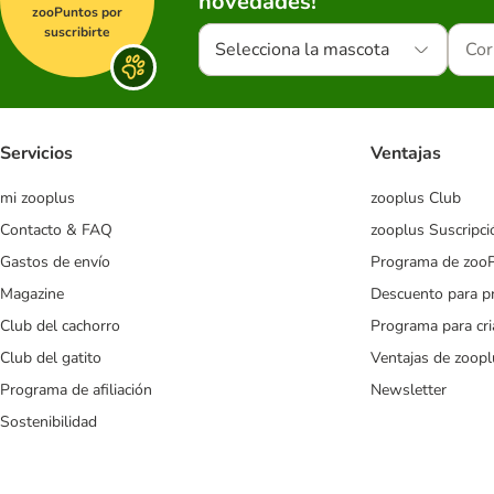
novedades!
zooPuntos por
suscribirte
Selecciona la mascota
Servicios
Ventajas
mi zooplus
zooplus Club
Contacto & FAQ
zooplus Suscripci
Gastos de envío
Programa de zoo
Magazine
Descuento para p
Club del cachorro
Programa para cr
Club del gatito
Ventajas de zoopl
Programa de afiliación
Newsletter
Sostenibilidad