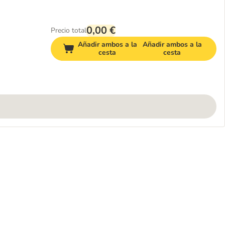
0,00 €
Precio total
Añadir ambos a la
Añadir ambos a la
cesta
cesta