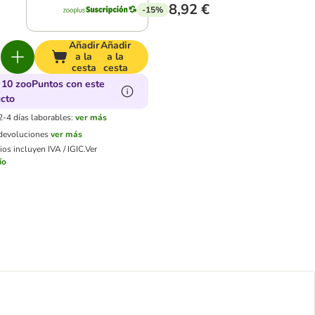
8,92 €
-15%
Añadir
Añadir
a la
a la
cesta
cesta
10 zooPuntos con este
cto
2-4 días laborables:
ver más
 devoluciones
ver más
os incluyen IVA / IGIC.
Ver
ío