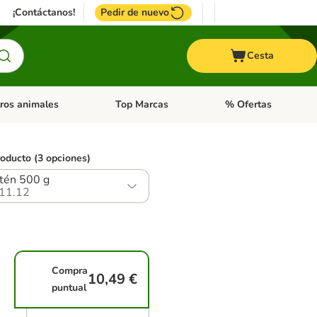
¡Contáctanos!
Pedir de nuevo
Cesta
ros animales
Top Marcas
% Ofertas
: Roedores y +
de categoria abierto: Pájaros
Menú de categoria abierto: Otros animales
Menú de categoria abie
roducto (3 opciones)
tén 500 g
11.12
Compra
10,49 €
puntual