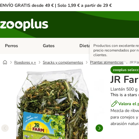
ENVÍO GRATIS desde 49 € | Solo 1,99 € a partir de 29 €
Perros
Gatos
Dieta Vet.
Antipar
Productos con excelente re
Menú de categoria abierto: Perros
Menú de categoria abierto: Gatos
Menú de ca
precio recomendados por n
clientes.
Roedores y +
Snacks y complementos
Plantas alimenticias
JR Fa
zooplus selecc
JR Fa
Llantén 500 g
This is a stars
Valora el 
Mezcla de ribwo
para conejos y 
abrasión natura