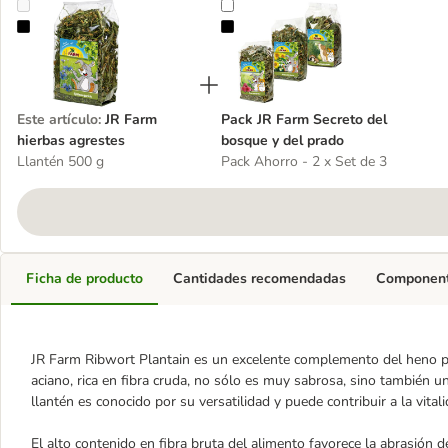
JR Farm hierbas agrestes
Pack JR Farm Secreto del bosque 
Este artículo
:
JR Farm
Pack JR Farm Secreto del
hierbas agrestes
bosque y del prado
Llantén 500 g
Pack Ahorro - 2 x Set de 3
Ficha de producto
Cantidades recomendadas
Componente
JR Farm Ribwort Plantain es un excelente complemento del heno par
aciano, rica en fibra cruda, no sólo es muy sabrosa, sino también 
llantén es conocido por su versatilidad y puede contribuir a la vita
El alto contenido en fibra bruta del alimento favorece la abrasión