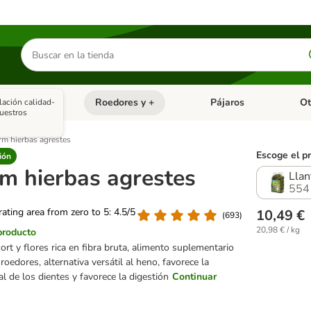
Buscar
productos
asitarios
Roedores y +
Pájaros
Ot
lación calidad-
tegoria abierto: Dieta Vet.
Menú de categoria abierto: Antiparasitarios
Menú de categoria abierto
Menú 
uestros
rm hierbas agrestes
Escoge el p
ión
rm hierbas agrestes
Llan
554
 rating area from zero to 5: 4.5/5
10,49 €
(
693
)
20,98 € / kg
producto
rt y flores rica en fibra bruta, alimento suplementario
roedores, alternativa versátil al heno, favorece la
l de los dientes y favorece la digestión
Continuar