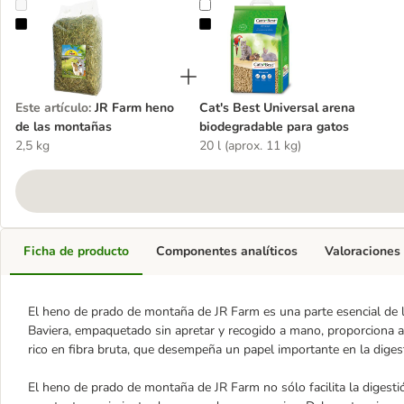
JR Farm heno de las montañas
Cat's Best Universal arena biodeg
Este artículo
:
JR Farm heno
Cat's Best Universal arena
de las montañas
biodegradable para gatos
2,5 kg
20 l (aprox. 11 kg)
Ficha de producto
Componentes analíticos
Valoraciones
El heno de prado de montaña de JR Farm es una parte esencial de l
Baviera, empaquetado sin apretar y recogido a mano, proporciona a 
rico en fibra bruta, que desempeña un papel importante en la diges
El heno de prado de montaña de JR Farm no sólo facilita la digest