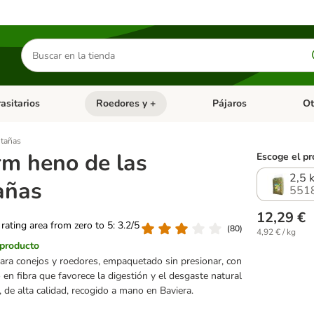
Buscar
productos
asitarios
Roedores y +
Pájaros
Ot
tegoria abierto: Dieta Vet.
Menú de categoria abierto: Antiparasitarios
Menú de categoria abierto
Menú 
ntañas
rm heno de las
Escoge el pr
2,5 
añas
551
12,29 €
 rating area from zero to 5: 3.2/5
(
80
)
4,92 € / kg
 producto
ara conejos y roedores, empaquetado sin presionar, con
 en fibra que favorece la digestión y el desgaste natural
, de alta calidad, recogido a mano en Baviera.