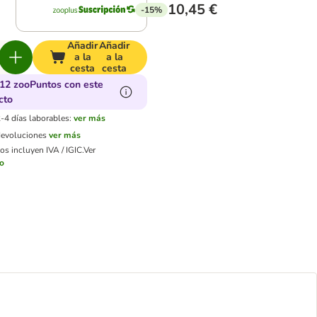
10,45 €
-15%
Añadir
Añadir
a la
a la
cesta
cesta
12 zooPuntos con este
cto
-4 días laborables:
ver más
devoluciones
ver más
os incluyen IVA / IGIC.
Ver
ío