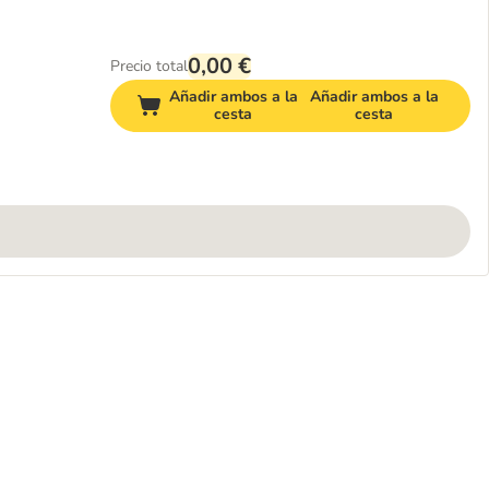
0,00 €
Precio total
Añadir ambos a la
Añadir ambos a la
cesta
cesta