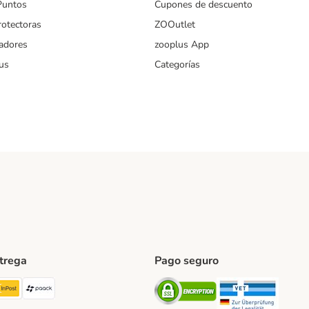
Puntos
Cupones de descuento
rotectoras
ZOOutlet
iadores
zooplus App
us
Categorías
ntrega
Pago seguro
ping Method
TExpress Shipping Method
InPost Shipping Method
paack Shipping Method
Security
Securit