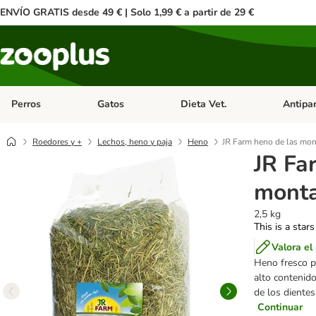
ENVÍO GRATIS desde 49 € | Solo 1,99 € a partir de 29 €
Perros
Gatos
Dieta Vet.
Antipar
Menú de categoria abierto: Perros
Menú de categoria abierto: Gatos
Menú de ca
Roedores y +
Lechos, heno y paja
Heno
JR Farm heno de las mo
JR Fa
mont
2,5 kg
This is a stars
Valora el
Heno fresco p
alto contenido
de los dientes
Continuar