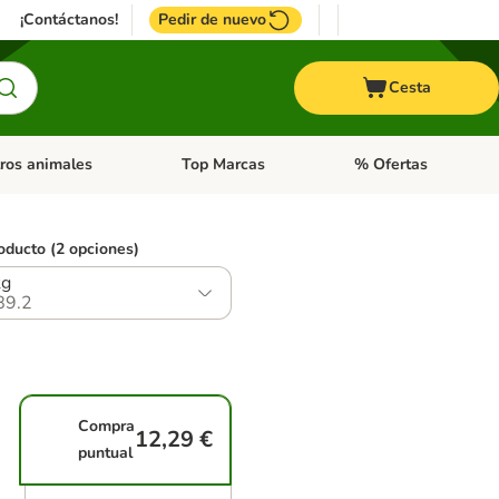
¡Contáctanos!
Pedir de nuevo
Cesta
ros animales
Top Marcas
% Ofertas
: Roedores y +
de categoria abierto: Pájaros
Menú de categoria abierto: Otros animales
Menú de categoria abie
oducto (2 opciones)
kg
89.2
Compra
12,29 €
puntual