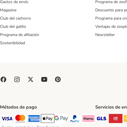
Gastos de envío
Programa de zoo
Magazine
Descuento para p
Club del cachorro
Programa para cr
Club del gatito
Ventajas de zoopl
Programa de afiliación
Newsletter
Sostenibilidad
Métodos de pago
Servicios de e
GLS Ship
CT
Visa Payment Method
Mastercard Payment Method
American Express Payment Method
Apple Pay Payment Method
Google Pay Payment Method
PayPal Payment Method
Klarna Payment Method