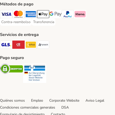
Métodos de pago
Visa Payment Method
Mastercard Payment Method
American Express Payment Method
Apple Pay Payment Method
Google Pay Payment Method
PayPal Payment Method
Klarna Payment Method
Contra-reembolso
Transferencia
Contra-reembolso Payment Method
Transferencia Payment Method
Servicios de entrega
GLS Shipping Method
CTTExpress Shipping Method
InPost Shipping Method
paack Shipping Method
Pago seguro
Security
Security
Quiénes somos
Empleo
Corporate Website
Aviso Legal
Condiciones comerciales generales
DSA
Formulario de desistimiento
Contacto