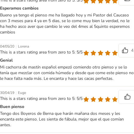
This is a stars rating area from zero to 5: 5/5
Esperamos cambios
Bueno ya tengo el pienso me ha llegado hoy y mi Pastor del Caucaso
con 3 meses para 4 ya en 5 dias, se lo come muy bien la verdad, no le
ha hecho asco aver que cambio le veo del 4mes al 5quinto esperemos
cambios
|
04/05/20
Lorena
4
This is a stars rating area from zero to 5: 5/5
Genial
Mi cachorra de mastín español empezó comiendo otro pienso y se lo
tenía que mezclar con comida húmeda y desde que come este pienso no
le hace falta nada más. Le encanta y hace las cacas perfectas.
|
30/04/19
Euge
This is a stars rating area from zero to 5: 5/5
Buen pienso
Tengo dos Boyeros de Berna que harán mañana dos meses y les
encanta este pienso. Les sienta de fábula, mejor que el que comían
antes.