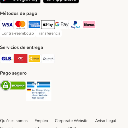
Métodos de pago
Visa Payment Method
Mastercard Payment Method
American Express Payment Method
Apple Pay Payment Method
Google Pay Payment Method
PayPal Payment Method
Klarna Payment Method
Contra-reembolso
Transferencia
Contra-reembolso Payment Method
Transferencia Payment Method
Servicios de entrega
GLS Shipping Method
CTTExpress Shipping Method
InPost Shipping Method
paack Shipping Method
Pago seguro
Security
Security
Quiénes somos
Empleo
Corporate Website
Aviso Legal