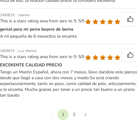
vista de ello, la relación calidad-precio la considero excelente.
|
24/08/15
marina
This is a stars rating area from zero to 5: 5/5
genial para mi perra boyero de berna
A mi pequeña de 6 mesecitos le encanta
|
18/08/15
Luz Marina
This is a stars rating area from zero to 5: 5/5
EXCEKENTE CALIDAD PRECIO
Tengo un Mastin Español, ahora con 7 meses, llevo dandole este pienso
desde que llegó a casa con dos meses y medio.Se está criando
espectacularmente, tanto en peso, como calidad de pelo, articularmente,
y le encanta. Mucha gracias por tener a un precio tan bueno a un precio
tan barato
1
2
Anterior
Siguiente