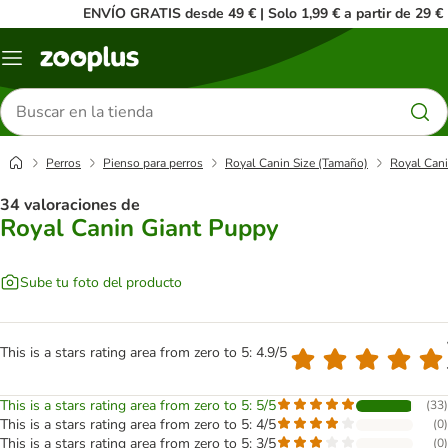
ENVÍO GRATIS desde 49 € | Solo 1,99 € a partir de 29 €
Menú
Buscar
productos
Perros
Pienso para perros
Royal Canin Size (Tamaño)
Royal Can
34 valoraciones de
Royal Canin Giant Puppy
Sube tu foto del producto
This is a stars rating area from zero to 5: 4.9/5
This is a stars rating area from zero to 5: 5/5
(
33
)
This is a stars rating area from zero to 5: 4/5
(
0
)
This is a stars rating area from zero to 5: 3/5
(
0
)