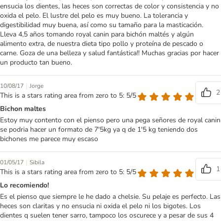
ensucia los dientes, las heces son correctas de color y consistencia y no
oxida el pelo. El lustre del pelo es muy bueno. La tolerancia y
digestibilidad muy buena, así como su tamaño para la masticación.
Lleva 4,5 años tomando royal canin para bichón maltés y algún
alimento extra, de nuestra dieta tipo pollo y proteína de pescado o
carne. Goza de una belleza y salud fantástica!! Muchas gracias por hacer
un producto tan bueno.
|
10/08/17
Jorge
2
This is a stars rating area from zero to 5: 5/5
Bichon maltes
Estoy muy contento con el pienso pero una pega señores de royal canin
se podria hacer un formato de 7'5kg ya q de 1'5 kg teniendo dos
bichones me parece muy escaso
|
01/05/17
Sibila
1
This is a stars rating area from zero to 5: 5/5
Lo recomiendo!
Es el pienso que siempre le he dado a chelsie. Su pelaje es perfecto. Las
heces son claritas y no ensucia ni oxida el pelo ni los bigotes. Los
dientes q suelen tener sarro, tampoco los oscurece y a pesar de sus 4