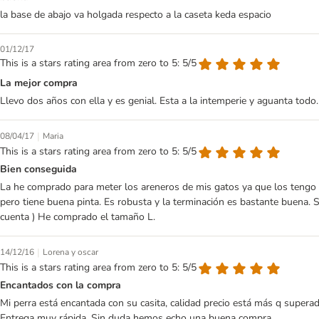
la base de abajo va holgada respecto a la caseta keda espacio
01/12/17
This is a stars rating area from zero to 5: 5/5
La mejor compra
Llevo dos años con ella y es genial. Esta a la intemperie y aguanta todo.
|
08/04/17
Maria
This is a stars rating area from zero to 5: 5/5
Bien conseguida
La he comprado para meter los areneros de mis gatos ya que los tengo en
pero tiene buena pinta. Es robusta y la terminación es bastante buena. 
cuenta ) He comprado el tamaño L.
|
14/12/16
Lorena y oscar
This is a stars rating area from zero to 5: 5/5
Encantados con la compra
Mi perra está encantada con su casita, calidad precio está más q supera
Entrega muy rápida. Sin duda hemos echo una buena compra .