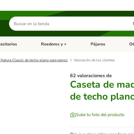
Buscar
productos
asitarios
Roedores y +
Pájaros
Ot
tegoria abierto: Dieta Vet.
Menú de categoria abierto: Antiparasitarios
Menú de categoria abierto
Menú 
 Natura Classic de techo plano para perros
Valoración de los clientes
62 valoraciones de
Caseta de mad
de techo plan
Sube tu foto del producto