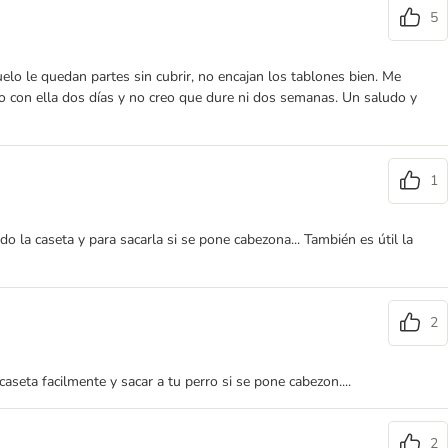
5
lo le quedan partes sin cubrir, no encajan los tablones bien. Me
o con ella dos días y no creo que dure ni dos semanas. Un saludo y
1
ndo la caseta y para sacarla si se pone cabezona... También es útil la
2
caseta facilmente y sacar a tu perro si se pone cabezon....
2