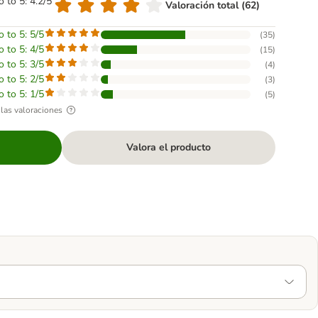
o to 5: 4.2/5
Valoración total (62)
o to 5: 5/5
(
35
)
o to 5: 4/5
(
15
)
o to 5: 3/5
(
4
)
o to 5: 2/5
(
3
)
o to 5: 1/5
(
5
)
las valoraciones
Valora el producto