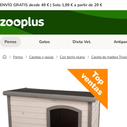
ENVÍO GRATIS desde 49 € | Solo 1,99 € a partir de 29 €
Perros
Gatos
Dieta Vet.
Antipar
Menú de categoria abierto: Perros
Menú de categoria abierto: Gatos
Menú de ca
Perros
Casetas y jaulas
Con techo plano
Caseta de madera Trixie