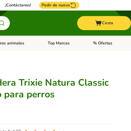
¡Contáctanos!
Pedir de nuevo
Cesta
ros animales
Top Marcas
% Ofertas
: Roedores y +
de categoria abierto: Pájaros
Menú de categoria abierto: Otros animales
Menú de categoria abie
era Trixie Natura Classic
o para perros