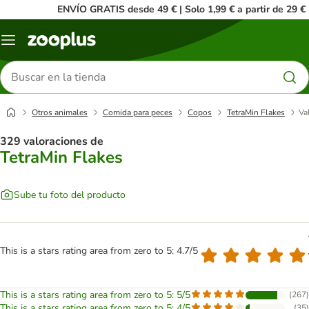
ENVÍO GRATIS desde 49 € | Solo 1,99 € a partir de 29 €
Menú
Buscar
productos
Otros animales
Comida para peces
Copos
TetraMin Flakes
Va
329 valoraciones de
TetraMin Flakes
Sube tu foto del producto
This is a stars rating area from zero to 5: 4.7/5
This is a stars rating area from zero to 5: 5/5
(
267
)
This is a stars rating area from zero to 5: 4/5
(
35
)