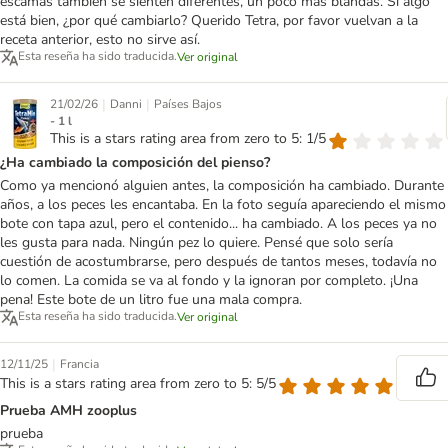
escamas también se sienten diferentes, un poco más blandas. Si algo
está bien, ¿por qué cambiarlo? Querido Tetra, por favor vuelvan a la
receta anterior, esto no sirve así.
Esta reseña ha sido traducida.
Ver original
|
|
21/02/26
Danni
Países Bajos
- 1 l
This is a stars rating area from zero to 5: 1/5
¿Ha cambiado la composición del pienso?
Como ya mencionó alguien antes, la composición ha cambiado. Durante
años, a los peces les encantaba. En la foto seguía apareciendo el mismo
bote con tapa azul, pero el contenido... ha cambiado. A los peces ya no
les gusta para nada. Ningún pez lo quiere. Pensé que solo sería
cuestión de acostumbrarse, pero después de tantos meses, todavía no
lo comen. La comida se va al fondo y la ignoran por completo. ¡Una
pena! Este bote de un litro fue una mala compra.
Esta reseña ha sido traducida.
Ver original
|
12/11/25
Francia
This is a stars rating area from zero to 5: 5/5
Prueba AMH zooplus
prueba