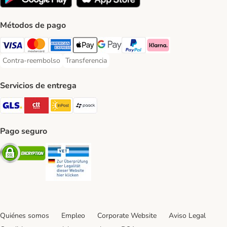
Métodos de pago
Visa Payment Method
Mastercard Payment Method
American Express Payment Method
Apple Pay Payment Method
Google Pay Payment Method
PayPal Payment Method
Klarna Payment Method
Contra-reembolso
Transferencia
Contra-reembolso Payment Method
Transferencia Payment Method
Servicios de entrega
GLS Shipping Method
CTTExpress Shipping Method
InPost Shipping Method
paack Shipping Method
Pago seguro
Security
Security
Quiénes somos
Empleo
Corporate Website
Aviso Legal