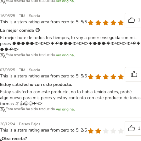
Esta reseña ha sido traducida.
Ver original
|
|
16/08/25
TIM
Suecia
1
This is a stars rating area from zero to 5: 5/5
La mejor comida 😉
El mejor bote de todos los tiempos, lo voy a poner enseguida con mis
peces 🐡🐡🐡🐡🐡🐟🐟🐟🐠🐠🐡🐡🐡🐟🐟🐟🐠🐡🐡🐡🐠🐟🐟🐟🐟🐠🐠
🐡🐡🐠🐟
Esta reseña ha sido traducida.
Ver original
|
|
07/08/25
TIM
Suecia
This is a stars rating area from zero to 5: 5/5
Estoy satisfecho con este producto.
Estoy satisfecho con este producto, no lo había tenido antes, probé
algo nuevo para mis peces y estoy contento con este producto de todas
formas 🤙👍😁😊🐠🐟
Esta reseña ha sido traducida.
Ver original
|
28/12/24
Países Bajos
1
This is a stars rating area from zero to 5: 2/5
¿Otra receta?