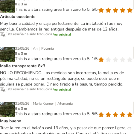
8 x 3 m
This is a stars rating area from zero to 5: 5/5
Artículo excelente
Muy buena calidad y encaja perfectamente. La instalación fue muy
sencilla. Cambiamos la red antigua después de más de 12 años.
Esta reseña ha sido traducida.
Ver original
|
|
31/05/26
An
Polonia
8 x 3 m
This is a stars rating area from zero to 5: 1/5
Malla transparente 8x3
NO LO RECOMIENDO. Las medidas son incorrectas, la malla es de
pésima calidad, no es un rectángulo parejo, se puede decir que ni
siquiera se puede poner. Dinero tirado a la basura, tiempo perdido.
Esta reseña ha sido traducida.
Ver original
|
|
31/05/26
Maria Kramer
Alemania
6 x 3 m
This is a stars rating area from zero to 5: 5/5
Muy bueno
Tuve la red en el balcón casi 13 años, y a pesar de que parece ligera, es
muy resistente y ha protegido muy bien. Como el plástico se vuelve