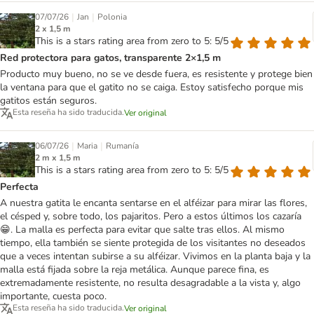
|
|
07/07/26
Jan
Polonia
2 x 1,5 m
This is a stars rating area from zero to 5: 5/5
Red protectora para gatos, transparente 2×1,5 m
Producto muy bueno, no se ve desde fuera, es resistente y protege bien
la ventana para que el gatito no se caiga. Estoy satisfecho porque mis
gatitos están seguros.
Esta reseña ha sido traducida.
Ver original
|
|
06/07/26
Maria
Rumanía
2 m x 1,5 m
This is a stars rating area from zero to 5: 5/5
Perfecta
A nuestra gatita le encanta sentarse en el alféizar para mirar las flores,
el césped y, sobre todo, los pajaritos. Pero a estos últimos los cazaría
😁. La malla es perfecta para evitar que salte tras ellos. Al mismo
tiempo, ella también se siente protegida de los visitantes no deseados
que a veces intentan subirse a su alféizar. Vivimos en la planta baja y la
malla está fijada sobre la reja metálica. Aunque parece fina, es
extremadamente resistente, no resulta desagradable a la vista y, algo
importante, cuesta poco.
Esta reseña ha sido traducida.
Ver original