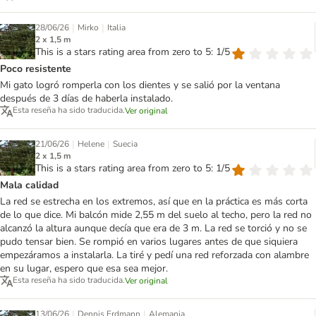
|
|
28/06/26
Mirko
Italia
2 x 1,5 m
This is a stars rating area from zero to 5: 1/5
Poco resistente
Mi gato logró romperla con los dientes y se salió por la ventana
después de 3 días de haberla instalado.
Esta reseña ha sido traducida.
Ver original
|
|
21/06/26
Helene
Suecia
2 x 1,5 m
This is a stars rating area from zero to 5: 1/5
Mala calidad
La red se estrecha en los extremos, así que en la práctica es más corta
de lo que dice. Mi balcón mide 2,55 m del suelo al techo, pero la red no
alcanzó la altura aunque decía que era de 3 m. La red se torció y no se
pudo tensar bien. Se rompió en varios lugares antes de que siquiera
empezáramos a instalarla. La tiré y pedí una red reforzada con alambre
en su lugar, espero que esa sea mejor.
Esta reseña ha sido traducida.
Ver original
|
|
13/06/26
Dennis Erdmann
Alemania