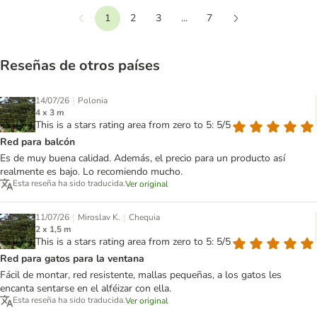
1
2
3
...
7
Anterior
Siguiente
Reseñas de otros países
|
14/07/26
Polonia
4 x 3 m
This is a stars rating area from zero to 5: 5/5
Red para balcón
Es de muy buena calidad. Además, el precio para un producto así
realmente es bajo. Lo recomiendo mucho.
Esta reseña ha sido traducida.
Ver original
|
|
11/07/26
Miroslav K.
Chequia
2 x 1,5 m
This is a stars rating area from zero to 5: 5/5
Red para gatos para la ventana
Fácil de montar, red resistente, mallas pequeñas, a los gatos les
encanta sentarse en el alféizar con ella.
Esta reseña ha sido traducida.
Ver original