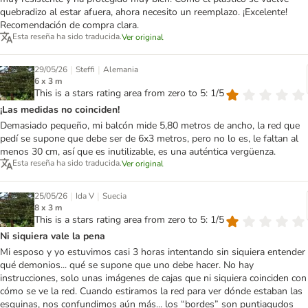
quebradizo al estar afuera, ahora necesito un reemplazo. ¡Excelente!
Recomendación de compra clara.
Esta reseña ha sido traducida.
Ver original
|
|
29/05/26
Steffi
Alemania
6 x 3 m
This is a stars rating area from zero to 5: 1/5
¡Las medidas no coinciden!
Demasiado pequeño, mi balcón mide 5,80 metros de ancho, la red que
pedí se supone que debe ser de 6x3 metros, pero no lo es, le faltan al
menos 30 cm, así que es inutilizable, es una auténtica vergüenza.
Esta reseña ha sido traducida.
Ver original
|
|
25/05/26
Ida V
Suecia
8 x 3 m
This is a stars rating area from zero to 5: 1/5
Ni siquiera vale la pena
Mi esposo y yo estuvimos casi 3 horas intentando sin siquiera entender
qué demonios... qué se supone que uno debe hacer. No hay
instrucciones, solo unas imágenes de cajas que ni siquiera coinciden con
cómo se ve la red. Cuando estiramos la red para ver dónde estaban las
esquinas, nos confundimos aún más... los “bordes” son puntiagudos