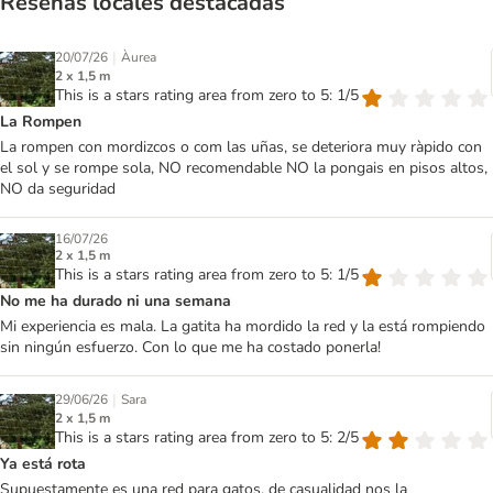
Reseñas locales destacadas
|
20/07/26
Àurea
2 x 1,5 m
This is a stars rating area from zero to 5: 1/5
La Rompen
La rompen con mordizcos o com las uñas, se deteriora muy ràpido con
el sol y se rompe sola, NO recomendable NO la pongais en pisos altos,
NO da seguridad
16/07/26
2 x 1,5 m
This is a stars rating area from zero to 5: 1/5
No me ha durado ni una semana
Mi experiencia es mala. La gatita ha mordido la red y la está rompiendo
sin ningún esfuerzo. Con lo que me ha costado ponerla!
|
29/06/26
Sara
2 x 1,5 m
This is a stars rating area from zero to 5: 2/5
Ya está rota
Supuestamente es una red para gatos, de casualidad nos la