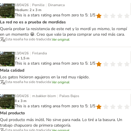
|
|
18/04/26
Pernille
Dinamarca
Medium: 2 x 3 m
This is a stars rating area from zero to 5: 1/5
La red no es a prueba de mordidas
Quería probar la resistencia de este net y lo mordí yo mismo, lo rompí
en un momento 😁. Creo que vale la pena comprar una red más cara.
Esta reseña ha sido traducida.
Ver original
|
13/04/26
Finlandia
2 x 1,5 m
This is a stars rating area from zero to 5: 1/5
Mala calidad
Los gatos hicieron agujeros en la red muy rápido.
Esta reseña ha sido traducida.
Ver original
|
|
10/04/26
m.bakker-blom
Países Bajos
8 x 3 m
This is a stars rating area from zero to 5: 1/5
Mal producto
Qué producto más inútil. No sirve para nada. Lo tiré a la basura. Un
trabajo chapucero de primera categoría.
Esta reseña ha sido traducida.
Ver original