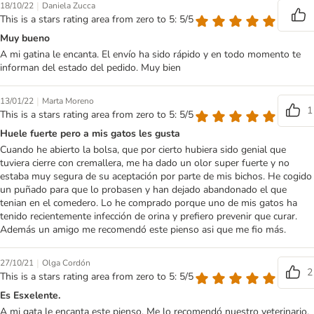
|
18/10/22
Daniela Zucca
This is a stars rating area from zero to 5: 5/5
Muy bueno
A mi gatina le encanta. El envío ha sido rápido y en todo momento te
informan del estado del pedido. Muy bien
|
13/01/22
Marta Moreno
1
This is a stars rating area from zero to 5: 5/5
Huele fuerte pero a mis gatos les gusta
Cuando he abierto la bolsa, que por cierto hubiera sido genial que
tuviera cierre con cremallera, me ha dado un olor super fuerte y no
estaba muy segura de su aceptación por parte de mis bichos. He cogido
un puñado para que lo probasen y han dejado abandonado el que
tenian en el comedero. Lo he comprado porque uno de mis gatos ha
tenido recientemente infección de orina y prefiero prevenir que curar.
Además un amigo me recomendó este pienso asi que me fio más.
|
27/10/21
Olga Cordón
2
This is a stars rating area from zero to 5: 5/5
Es Esxelente.
A mi gata le encanta este pienso. Me lo recomendó nuestro veterinario,