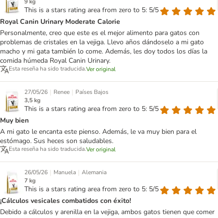
9 kg
This is a stars rating area from zero to 5: 5/5
Royal Canin Urinary Moderate Calorie
Personalmente, creo que este es el mejor alimento para gatos con
problemas de cristales en la vejiga. Llevo años dándoselo a mi gato
macho y mi gata también lo come. Además, les doy todos los días la
comida húmeda Royal Canin Urinary.
Esta reseña ha sido traducida.
Ver original
|
|
27/05/26
Renee
Países Bajos
3,5 kg
This is a stars rating area from zero to 5: 5/5
Muy bien
A mi gato le encanta este pienso. Además, le va muy bien para el
estómago. Sus heces son saludables.
Esta reseña ha sido traducida.
Ver original
|
|
26/05/26
Manuela
Alemania
7 kg
This is a stars rating area from zero to 5: 5/5
¡Cálculos vesicales combatidos con éxito!
Debido a cálculos y arenilla en la vejiga, ambos gatos tienen que comer