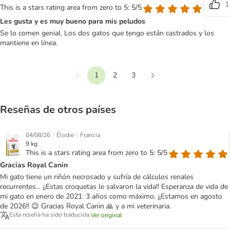
1
This is a stars rating area from zero to 5: 5/5
Les gusta y es muy bueno para mis peludos
Se lo comen genial. Los dos gatos que tengo están castrados y los
mantiene en línea.
1
2
3
Anterior
Siguiente
Reseñas de otros países
|
|
04/08/26
Élodie
Francia
9 kg
This is a stars rating area from zero to 5: 5/5
Gracias Royal Canin
Mi gato tiene un riñón necrosado y sufría de cálculos renales
recurrentes... ¡¡Estas croquetas le salvaron la vida!! Esperanza de vida de
mi gato en enero de 2021: 3 años como máximo. ¡¡Estamos en agosto
de 2026!! 😉 Gracias Royal Canin 🙏 y a mi veterinaria.
Esta reseña ha sido traducida.
Ver original