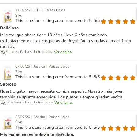
|
|
11/07/26
C.H.
Países Bajos
9 kg
This is a stars rating area from zero to 5: 5/5
Delicioso
Mi gato, que ahora tiene 10 años, lleva 6 años comiendo
exclusivamente estas croquetas de Royal Canin y todavía las disfruta
cada día.
Esta reseña ha sido traducida.
Ver original
|
|
07/07/26
Jessica
Países Bajos
7 kg
This is a stars rating area from zero to 5: 5/5
Sabroso
Nuestro gato mayor necesita comida especial. Nuestro más joven
también se apunta enseguida. Los platos siempre quedan vacíos.
Esta reseña ha sido traducida.
Ver original
|
|
05/07/26
Sandra
Países Bajos
9 kg
This is a stars rating area from zero to 5: 5/5
Mis maine coons todavía lo disfrutan.