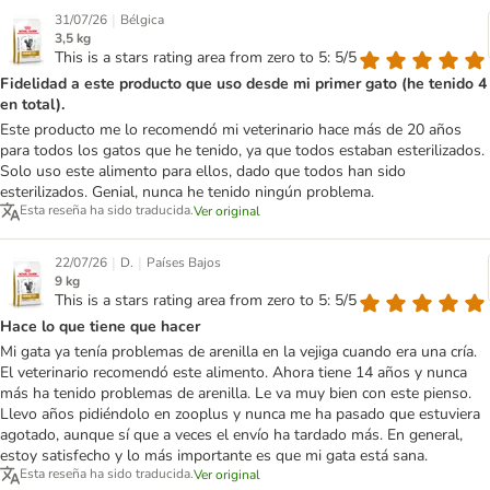
|
31/07/26
Bélgica
3,5 kg
This is a stars rating area from zero to 5: 5/5
Fidelidad a este producto que uso desde mi primer gato (he tenido 4
en total).
Este producto me lo recomendó mi veterinario hace más de 20 años
para todos los gatos que he tenido, ya que todos estaban esterilizados.
Solo uso este alimento para ellos, dado que todos han sido
esterilizados. Genial, nunca he tenido ningún problema.
Esta reseña ha sido traducida.
Ver original
|
|
22/07/26
D.
Países Bajos
9 kg
This is a stars rating area from zero to 5: 5/5
Hace lo que tiene que hacer
Mi gata ya tenía problemas de arenilla en la vejiga cuando era una cría.
El veterinario recomendó este alimento. Ahora tiene 14 años y nunca
más ha tenido problemas de arenilla. Le va muy bien con este pienso.
Llevo años pidiéndolo en zooplus y nunca me ha pasado que estuviera
agotado, aunque sí que a veces el envío ha tardado más. En general,
estoy satisfecho y lo más importante es que mi gata está sana.
Esta reseña ha sido traducida.
Ver original