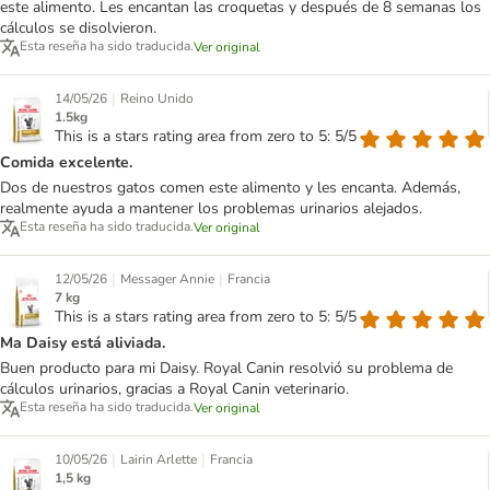
este alimento. Les encantan las croquetas y después de 8 semanas los
cálculos se disolvieron.
Esta reseña ha sido traducida.
Ver original
|
14/05/26
Reino Unido
1.5kg
This is a stars rating area from zero to 5: 5/5
Comida excelente.
Dos de nuestros gatos comen este alimento y les encanta. Además,
realmente ayuda a mantener los problemas urinarios alejados.
Esta reseña ha sido traducida.
Ver original
|
|
12/05/26
Messager Annie
Francia
7 kg
This is a stars rating area from zero to 5: 5/5
Ma Daisy está aliviada.
Buen producto para mi Daisy. Royal Canin resolvió su problema de
cálculos urinarios, gracias a Royal Canin veterinario.
Esta reseña ha sido traducida.
Ver original
|
|
10/05/26
Lairin Arlette
Francia
1,5 kg