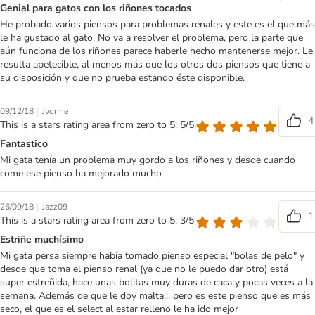
Genial para gatos con los riñones tocados
He probado varios piensos para problemas renales y este es el que más
le ha gustado al gato. No va a resolver el problema, pero la parte que
aún funciona de los riñones parece haberle hecho mantenerse mejor. Le
resulta apetecible, al menos más que los otros dos piensos que tiene a
su disposición y que no prueba estando éste disponible.
|
09/12/18
Jvonne
4
This is a stars rating area from zero to 5: 5/5
Fantastico
Mi gata tenía un problema muy gordo a los riñones y desde cuando
come ese pienso ha mejorado mucho
|
26/09/18
Jazz09
1
This is a stars rating area from zero to 5: 3/5
Estriñe muchísimo
Mi gata persa siempre había tomado pienso especial "bolas de pelo" y
desde que toma el pienso renal (ya que no le puedo dar otro) está
super estreñida, hace unas bolitas muy duras de caca y pocas veces a la
semana. Además de que le doy malta... pero es este pienso que es más
seco, el que es el select al estar relleno le ha ido mejor