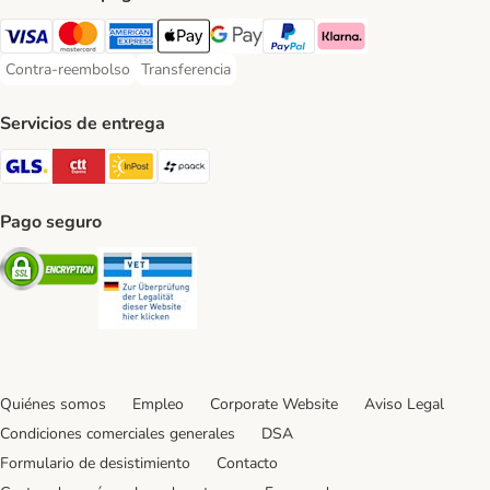
Visa Payment Method
Mastercard Payment Method
American Express Payment Method
Apple Pay Payment Method
Google Pay Payment Method
PayPal Payment Method
Klarna Payment Method
Contra-reembolso
Transferencia
Contra-reembolso Payment Method
Transferencia Payment Method
Servicios de entrega
GLS Shipping Method
CTTExpress Shipping Method
InPost Shipping Method
paack Shipping Method
Pago seguro
Security
Security
Quiénes somos
Empleo
Corporate Website
Aviso Legal
Condiciones comerciales generales
DSA
Formulario de desistimiento
Contacto