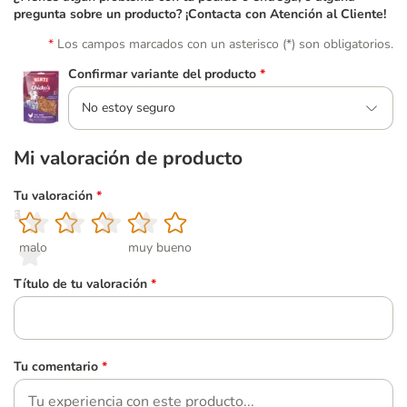
pregunta sobre un producto? ¡Contacta con Atención al Cliente!
Los campos marcados con un asterisco (*) son obligatorios.
Confirmar variante del producto
*
No estoy seguro
Mi valoración de producto
Tu valoración
*
1
2
3
4
5
malo
muy bueno
Título de tu valoración
*
Tu comentario
*