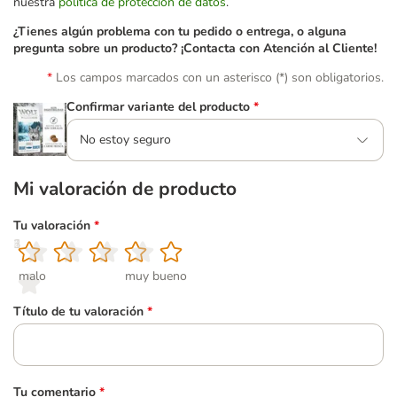
nuestra
política de protección de datos
.
¿Tienes algún problema con tu pedido o entrega, o alguna
pregunta sobre un producto? ¡Contacta con Atención al Cliente!
Los campos marcados con un asterisco (*) son obligatorios.
Confirmar variante del producto
*
No estoy seguro
Mi valoración de producto
Tu valoración
*
1
2
3
4
5
malo
muy bueno
Título de tu valoración
*
Tu comentario
*