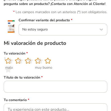
pregunta sobre un producto? ¡Contacta con Atención al Cliente!
Los campos marcados con un asterisco (*) son obligatorios.
Confirmar variante del producto
*
No estoy seguro
Mi valoración de producto
Tu valoración
*
1
2
3
4
5
malo
muy bueno
Título de tu valoración
*
Tu comentario
*