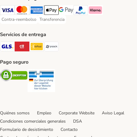
Visa Payment Method
Mastercard Payment Method
American Express Payment Method
Apple Pay Payment Method
Google Pay Payment Method
PayPal Payment Method
Klarna Payment Method
Contra-reembolso
Transferencia
Contra-reembolso Payment Method
Transferencia Payment Method
Servicios de entrega
GLS Shipping Method
CTTExpress Shipping Method
InPost Shipping Method
paack Shipping Method
Pago seguro
Security
Security
Quiénes somos
Empleo
Corporate Website
Aviso Legal
Condiciones comerciales generales
DSA
Formulario de desistimiento
Contacto