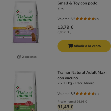
Small & Toy con pollo
2 kg
Valorar: 5/5
(
2
)
13,79 €
6,90 € / kg
Añadir a la cesta
2 opciones
Trainer Natural Adult Maxi
con vacuno
2 x 12 kg - Pack Ahorro
Valorar: 5/5
(
1
)
Precio normal
93,98 €
91,49 €