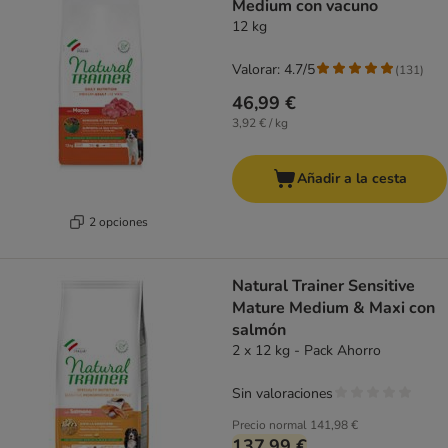
Medium con vacuno
12 kg
Valorar: 4.7/5
(
131
)
46,99 €
3,92 € / kg
Añadir a la cesta
2 opciones
Natural Trainer Sensitive
Mature Medium & Maxi con
salmón
2 x 12 kg - Pack Ahorro
Sin valoraciones
Precio normal
141,98 €
137,99 €