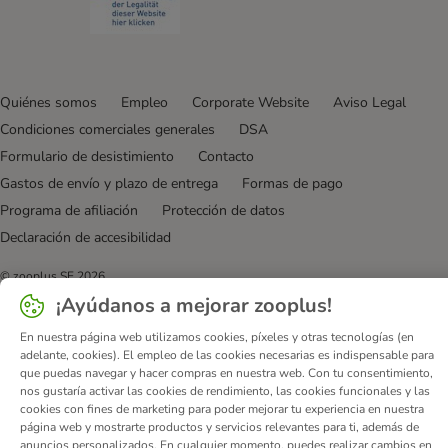
Quiénes somos
Empleo
Corporate Website
Aviso Legal
Condiciones comerciales generales
DSA
Formulario de desistimiento
Contacto
Gastos de envío y plazo de entrega
Formas de pago
Programa de afiliación
Protección de datos
Declaración de accesibilidad
© zooplus SE
2026
¡Ayúdanos a mejorar zooplus!
En nuestra página web utilizamos cookies, píxeles y otras tecnologías (en
adelante, cookies). El empleo de las cookies necesarias es indispensable para
que puedas navegar y hacer compras en nuestra web. Con tu consentimiento,
nos gustaría activar las cookies de rendimiento, las cookies funcionales y las
cookies con fines de marketing para poder mejorar tu experiencia en nuestra
página web y mostrarte productos y servicios relevantes para ti, además de
anuncios personalizados. En cualquier momento, puedes realizar cambios en