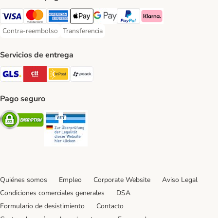
Visa Payment Method
Mastercard Payment Method
American Express Payment Method
Apple Pay Payment Method
Google Pay Payment Method
PayPal Payment Method
Klarna Payment Method
Contra-reembolso
Transferencia
Contra-reembolso Payment Method
Transferencia Payment Method
Servicios de entrega
GLS Shipping Method
CTTExpress Shipping Method
InPost Shipping Method
paack Shipping Method
Pago seguro
Security
Security
Quiénes somos
Empleo
Corporate Website
Aviso Legal
Condiciones comerciales generales
DSA
Formulario de desistimiento
Contacto