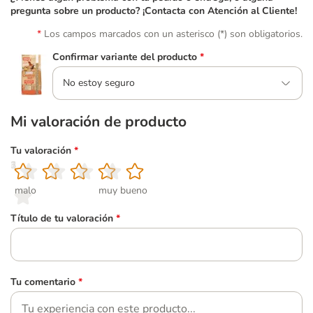
pregunta sobre un producto? ¡Contacta con Atención al Cliente!
Los campos marcados con un asterisco (*) son obligatorios.
Confirmar variante del producto
*
No estoy seguro
Mi valoración de producto
Tu valoración
*
1
2
3
4
5
malo
muy bueno
Título de tu valoración
*
Tu comentario
*