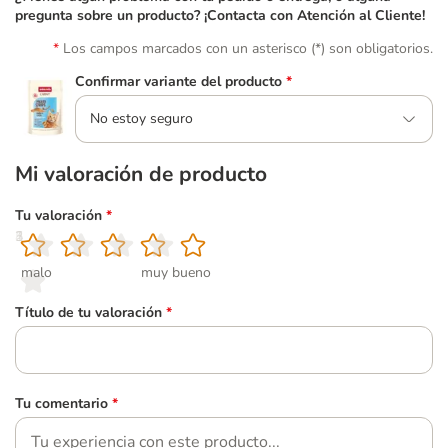
pregunta sobre un producto? ¡Contacta con Atención al Cliente!
Los campos marcados con un asterisco (*) son obligatorios.
Confirmar variante del producto
*
No estoy seguro
Mi valoración de producto
Tu valoración
*
1
2
3
4
5
malo
muy bueno
Título de tu valoración
*
Tu comentario
*