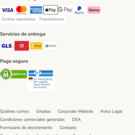
Visa Payment Method
Mastercard Payment Method
American Express Payment Method
Apple Pay Payment Method
Google Pay Payment Method
PayPal Payment Method
Klarna Payment Method
Contra-reembolso
Transferencia
Contra-reembolso Payment Method
Transferencia Payment Method
Servicios de entrega
GLS Shipping Method
CTTExpress Shipping Method
InPost Shipping Method
paack Shipping Method
Pago seguro
Security
Security
Quiénes somos
Empleo
Corporate Website
Aviso Legal
Condiciones comerciales generales
DSA
Formulario de desistimiento
Contacto