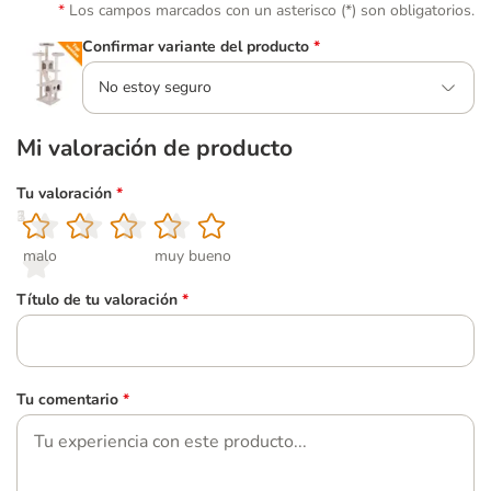
Los campos marcados con un asterisco (*) son obligatorios.
Confirmar variante del producto
*
No estoy seguro
Mi valoración de producto
Tu valoración
*
1
2
3
4
5
malo
muy bueno
Título de tu valoración
*
Tu comentario
*