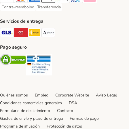
Visa Payment Method
Mastercard Payment Method
American Express Payment Method
Apple Pay Payment Method
Google Pay Payment Method
PayPal Payment Method
Klarna Payment Method
Contra-reembolso
Transferencia
Contra-reembolso Payment Method
Transferencia Payment Method
Servicios de entrega
GLS Shipping Method
CTTExpress Shipping Method
InPost Shipping Method
paack Shipping Method
Pago seguro
Security
Security
Quiénes somos
Empleo
Corporate Website
Aviso Legal
Condiciones comerciales generales
DSA
Formulario de desistimiento
Contacto
Gastos de envío y plazo de entrega
Formas de pago
Programa de afiliación
Protección de datos