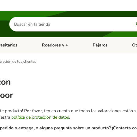
Buscar
productos
asitarios
Roedores y +
Pájaros
Ot
tegoria abierto: Dieta Vet.
Menú de categoria abierto: Antiparasitarios
Menú de categoria abierto
Menú 
oración de los clientes
con
door
te producto! Por favor, ten en cuenta que todas las valoraciones están 
uestra
política de protección de datos
.
pedido o entrega, o alguna pregunta sobre un producto? ¡Contacta con