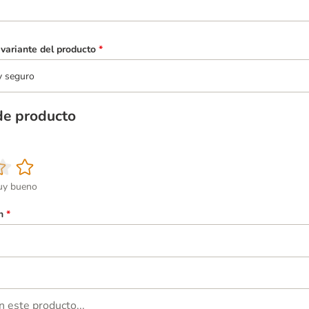
variante del producto
*
y seguro
de producto
y bueno
n
*