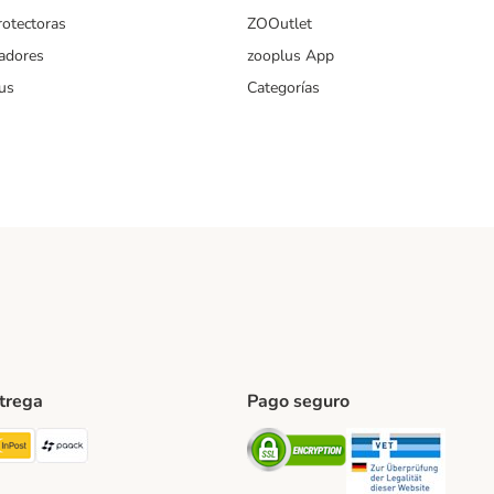
rotectoras
ZOOutlet
iadores
zooplus App
us
Categorías
ntrega
Pago seguro
ping Method
TExpress Shipping Method
InPost Shipping Method
paack Shipping Method
Security
Securit