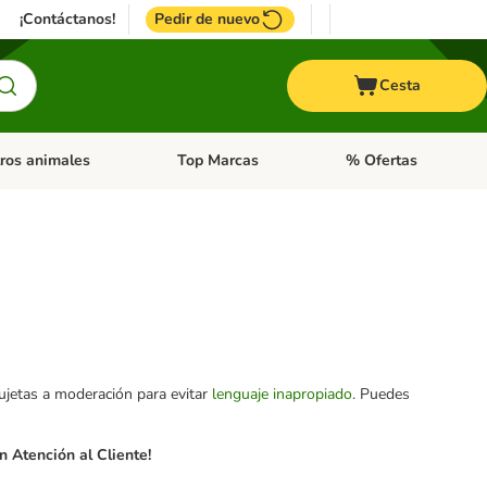
¡Contáctanos!
Pedir de nuevo
Cesta
ros animales
Top Marcas
% Ofertas
: Roedores y +
de categoria abierto: Pájaros
Menú de categoria abierto: Otros animales
Menú de categoria abie
sujetas a moderación para evitar
lenguaje inapropiado
. Puedes
 Atención al Cliente!