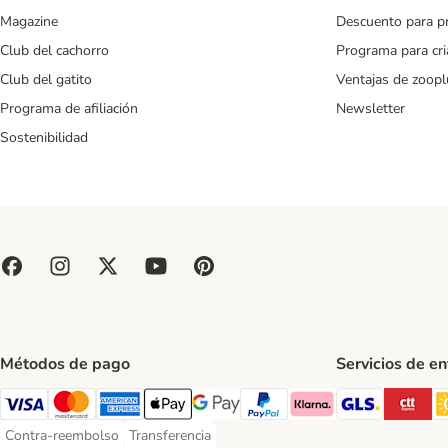
Magazine
Descuento para p
Club del cachorro
Programa para cr
Club del gatito
Ventajas de zoopl
Programa de afiliación
Newsletter
Sostenibilidad
Métodos de pago
Servicios de e
GLS Ship
CT
Visa Payment Method
Mastercard Payment Method
American Express Payment Method
Apple Pay Payment Method
Google Pay Payment Method
PayPal Payment Method
Klarna Payment Method
Contra-reembolso
Transferencia
Contra-reembolso Payment Method
Transferencia Payment Method