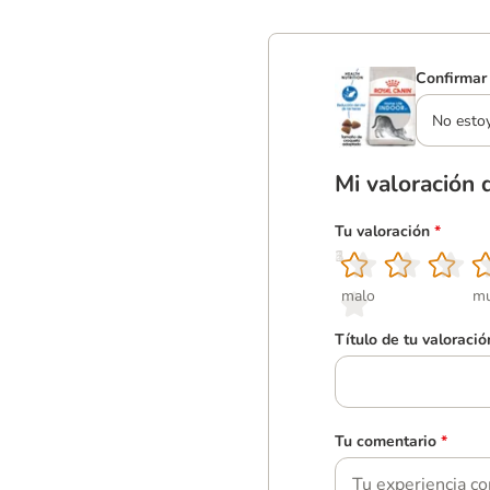
Confirmar 
No esto
Mi valoración 
Tu valoración
*
1
2
3
4
5
malo
mu
Título de tu valoració
Tu comentario
*