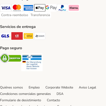
Visa Payment Method
Mastercard Payment Method
American Express Payment Method
Apple Pay Payment Method
Google Pay Payment Method
PayPal Payment Method
Klarna Payment Method
Contra-reembolso
Transferencia
Contra-reembolso Payment Method
Transferencia Payment Method
Servicios de entrega
GLS Shipping Method
CTTExpress Shipping Method
InPost Shipping Method
paack Shipping Method
Pago seguro
Security
Security
Quiénes somos
Empleo
Corporate Website
Aviso Legal
Condiciones comerciales generales
DSA
Formulario de desistimiento
Contacto