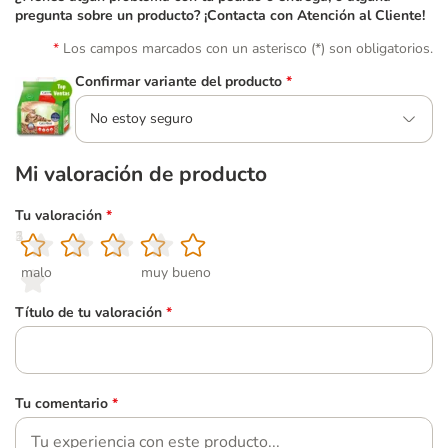
pregunta sobre un producto? ¡Contacta con Atención al Cliente!
Los campos marcados con un asterisco (*) son obligatorios.
Confirmar variante del producto
*
No estoy seguro
Mi valoración de producto
Tu valoración
*
1
2
3
4
5
malo
muy bueno
Título de tu valoración
*
Tu comentario
*