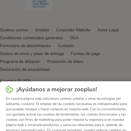
Quiénes somos
Empleo
Corporate Website
Aviso Legal
Condiciones comerciales generales
DSA
Formulario de desistimiento
Contacto
Gastos de envío y plazo de entrega
Formas de pago
Programa de afiliación
Protección de datos
Declaración de accesibilidad
© zooplus SE
2026
¡Ayúdanos a mejorar zooplus!
En nuestra página web utilizamos cookies, píxeles y otras tecnologías (en
adelante, cookies). El empleo de las cookies necesarias es indispensable para
que puedas navegar y hacer compras en nuestra web. Con tu consentimiento,
nos gustaría activar las cookies de rendimiento, las cookies funcionales y las
cookies con fines de marketing para poder mejorar tu experiencia en nuestra
página web y mostrarte productos y servicios relevantes para ti, además de
anuncios personalizados. En cualquier momento, puedes realizar cambios en