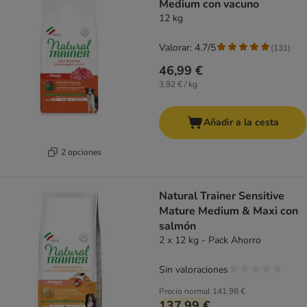
Medium con vacuno
12 kg
Valorar: 4.7/5
(
131
)
46,99 €
3,92 € / kg
Añadir a la cesta
2 opciones
Natural Trainer Sensitive
Mature Medium & Maxi con
salmón
2 x 12 kg - Pack Ahorro
Sin valoraciones
Precio normal
141,98 €
137,99 €