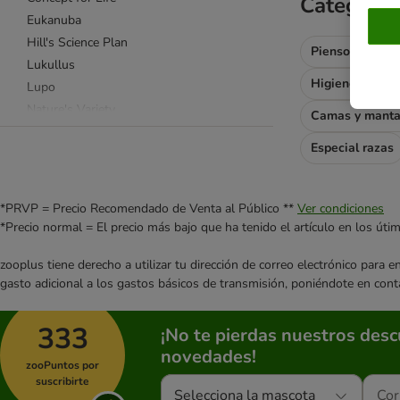
Categoría
Eukanuba
Hill's Science Plan
Pienso para pe
Lukullus
Higiene y cort
Lupo
Nature's Variety
Camas y mant
PURINA PRO PLAN
Especial razas
Purizon
Royal Canin Breed (Raza)
Royal Canin Size (Tamaño)
*PRVP = Precio Recomendado de Venta al Público **
Ver condiciones
Taste of the Wild
*Precio normal = El precio más bajo que ha tenido el artículo en los úti
Wolf of Wilderness
zooplus tiene derecho a utilizar tu dirección de correo electrónico para 
Sin cereales
gasto adicional a los gastos básicos de transmisión, poniéndote en cont
Hipoalergénica y gastrointestinal
Natural
333
¡No te pierdas nuestros des
Prensada en frío
novedades!
Comida deshidratada
zooPuntos por
Light
suscribirte
Selecciona la mascota
Vegetariana y vegana