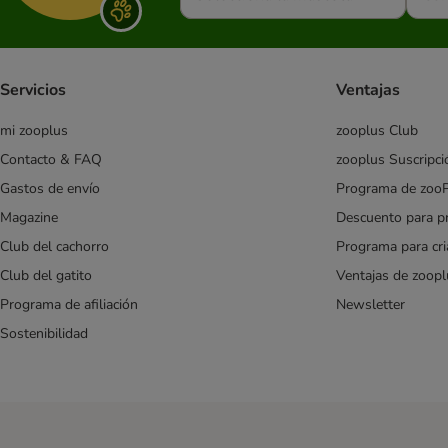
Cachorros
Sénior
Esterilizados
Servicios
Ventajas
Razas pequeñas (Small y Mini)
Cordero
mi zooplus
zooplus Club
Salmón
Contacto & FAQ
zooplus Suscripci
Dietas veterinarias
Gastos de envío
Programa de zoo
Pienso barato para perros
Magazine
Descuento para p
Especial criadores
Club del cachorro
Programa para cr
Club del gatito
Ventajas de zoopl
Affinity Advance
Affinity Advance Veterinary Diets
Programa de afiliación
Newsletter
Affinity Brekkies
Sostenibilidad
Affinity Libra
Affinity Ultima
Almo Nature
animonda