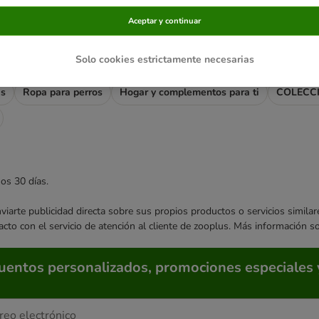
s relacionadas
Aceptar y continuar
rros
Comida húmeda
Comida sin cereales
Snacks y huesos
Solo cookies estrictamente necesarias
apelos
Juguetes y deporte
Arneses, correas y collares
Caseta
as
Ropa para perros
Hogar y complementos para ti
COLECC
mos 30 días.
enviarte publicidad directa sobre sus propios productos o servicios simil
acto con el servicio de atención al cliente de zooplus. Más información 
cuentos personalizados, promociones especiales 