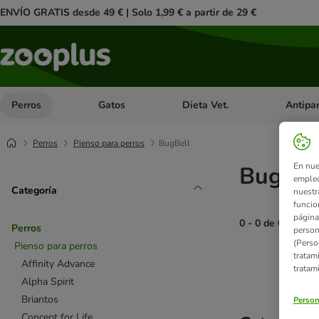
ENVÍO GRATIS desde 49 € | Solo 1,99 € a partir de 29 €
Perros
Gatos
Dieta Vet.
Antipar
Menú de categoria abierto: Perros
Menú de categoria abierto: Gatos
Menú de ca
Perros
Pienso para perros
BugBell
En nue
BugBell
empleo
Categoría
nuestr
funcio
página
0 - 0 de 0 result
Perros
person
(Perso
Pienso para perros
tratam
product items ha
Affinity Advance
tratam
Alpha Spirit
Briantos
Person
Concept for Life