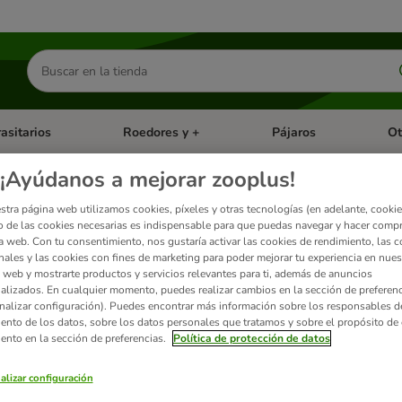
Buscar
productos
asitarios
Roedores y +
Pájaros
Ot
tegoria abierto: Dieta Vet.
Menú de categoria abierto: Antiparasitarios
Menú de categoria abierto
Menú 
¡Ayúdanos a mejorar zooplus!
stra página web utilizamos cookies, píxeles y otras tecnologías (en adelante, cookies
 pienso para perros
 de las cookies necesarias es indispensable para que puedas navegar y hacer comp
a web. Con tu consentimiento, nos gustaría activar las cookies de rendimiento, las c
nales y las cookies con fines de marketing para poder mejorar tu experiencia en nues
 web y mostrarte productos y servicios relevantes para ti, además de anuncios
ados
alizados. En cualquier momento, puedes realizar cambios en la sección de preferenc
nalizar configuración). Puedes encontrar más información sobre los responsables d
iento de los datos, sobre los datos personales que tratamos y sobre el propósito de 
ve been changed
iento en la sección de preferencias.
Política de protección de datos
alizar configuración