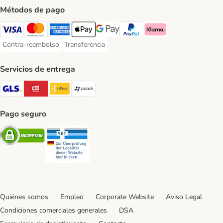
Métodos de pago
Visa Payment Method
Mastercard Payment Method
American Express Payment Method
Apple Pay Payment Method
Google Pay Payment Method
PayPal Payment Method
Klarna Payment Method
Contra-reembolso
Transferencia
Contra-reembolso Payment Method
Transferencia Payment Method
Servicios de entrega
GLS Shipping Method
CTTExpress Shipping Method
InPost Shipping Method
paack Shipping Method
Pago seguro
Security
Security
Quiénes somos
Empleo
Corporate Website
Aviso Legal
Condiciones comerciales generales
DSA