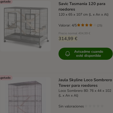
gotado
Savic Tasmania 120 para
roedores
120 x 65 x 107 cm (L x An x Al)
Valorar: 4/5
(
25
)
Precio normal
404,99 €
314,99 €
Avisadme cuando
esté disponible
gotado
Jaula Skyline Loco Sombrero
Tower para roedores
Loco Sombrero 80: 76 x 44 x 102
(L x An x Al)
Sin valoraciones