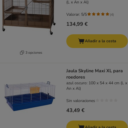
(L x An x Al)
Valorar: 5/5
(
4
)
134,99 €
Añadir a la cesta
3 opciones
Jaula Skyline Maxi XL para
roedores
azul oscuro: 100 x 54 x 44 cm (L x
An x Al)
Sin valoraciones
43,49 €
Añadir a la cesta