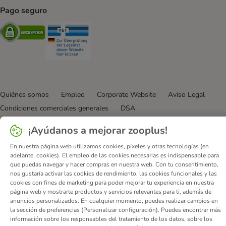
Pago seguro
Security
Security
Quiénes somos
Empleo
Corporate Website
Aviso Legal
Condiciones comerciales generales
DSA
Formulario de desistimiento
Contacto
¡Ayúdanos a mejorar zooplus!
Gastos de envío y plazo de entrega
Formas de pago
En nuestra página web utilizamos cookies, píxeles y otras tecnologías (en
Programa de afiliación
Protección de datos
adelante, cookies). El empleo de las cookies necesarias es indispensable para
Declaración de accesibilidad
que puedas navegar y hacer compras en nuestra web. Con tu consentimiento,
nos gustaría activar las cookies de rendimiento, las cookies funcionales y las
© zooplus SE
2026
cookies con fines de marketing para poder mejorar tu experiencia en nuestra
página web y mostrarte productos y servicios relevantes para ti, además de
anuncios personalizados. En cualquier momento, puedes realizar cambios en
la sección de preferencias (Personalizar configuración). Puedes encontrar más
información sobre los responsables del tratamiento de los datos, sobre los