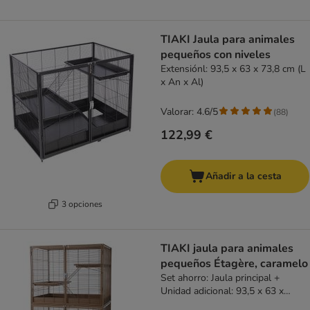
TIAKI Jaula para animales
pequeños con niveles
Extensiónl: 93,5 x 63 x 73,8 cm (L
x An x Al)
Valorar: 4.6/5
(
88
)
122,99 €
Añadir a la cesta
3 opciones
TIAKI jaula para animales
pequeños Étagère, caramelo
Set ahorro: Jaula principal +
Unidad adicional: 93,5 x 63 x
157,8 cm (L x An x Al)