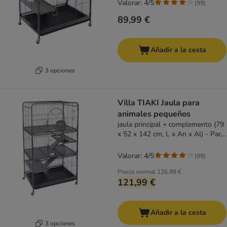
Valorar: 4/5
(
99
)
89,99 €
Añadir a la cesta
3 opciones
Villa TIAKI Jaula para
animales pequeños
jaula principal + complemento (79
x 52 x 142 cm, L x An x Al) - Pack
Ahorro
Valorar: 4/5
(
99
)
Precio normal
126,98 €
121,99 €
Añadir a la cesta
3 opciones