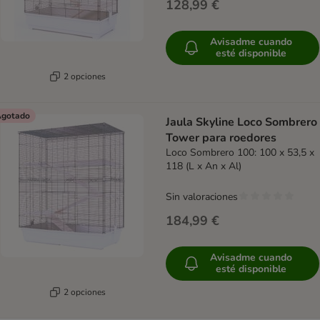
128,99 €
Avisadme cuando
esté disponible
2 opciones
gotado
Jaula Skyline Loco Sombrero
Tower para roedores
Loco Sombrero 100: 100 x 53,5 x
118 (L x An x Al)
Sin valoraciones
184,99 €
Avisadme cuando
esté disponible
2 opciones