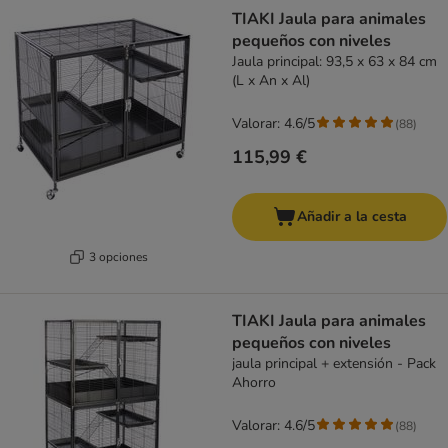
product items have been changed
TIAKI Jaula para animales
pequeños con niveles
Jaula principal: 93,5 x 63 x 84 cm
(L x An x Al)
Valorar: 4.6/5
(
88
)
115,99 €
Añadir a la cesta
3 opciones
TIAKI Jaula para animales
pequeños con niveles
jaula principal + extensión - Pack
Ahorro
Valorar: 4.6/5
(
88
)