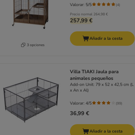
Valorar: 5/5
(
4
)
Precio normal
264,98 €
257,99 €
Añadir a la cesta
3 opciones
Villa TIAKI Jaula para
animales pequeños
Add-on Unit: 79 x 52 x 42,5 cm (L
x An x Al)
Valorar: 4/5
(
99
)
36,99 €
Añadir a la cesta