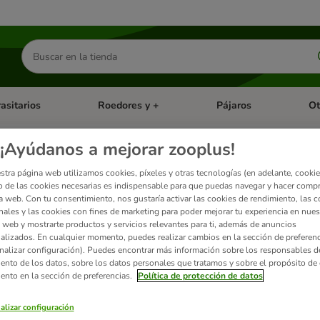
Buscar
productos
asitarios
Roedores y +
Pájaros
Ot
tegoria abierto: Dieta Vet.
Menú de categoria abierto: Antiparasitarios
Menú de categoria abierto
Menú 
¡Ayúdanos a mejorar zooplus!
ones y ofertas True Instinct
stra página web utilizamos cookies, píxeles y otras tecnologías (en adelante, cookies
 de las cookies necesarias es indispensable para que puedas navegar y hacer comp
a web. Con tu consentimiento, nos gustaría activar las cookies de rendimiento, las c
nales y las cookies con fines de marketing para poder mejorar tu experiencia en nues
s las
ofertas
y
promociones
de Nature's Variety True Instinctpara perros y gatos. ¡Ah
 web y mostrarte productos y servicios relevantes para ti, además de anuncios
alizados. En cualquier momento, puedes realizar cambios en la sección de preferenc
nalizar configuración). Puedes encontrar más información sobre los responsables d
ados
iento de los datos, sobre los datos personales que tratamos y sobre el propósito de 
iento en la sección de preferencias.
Política de protección de datos
ve been changed
alizar configuración