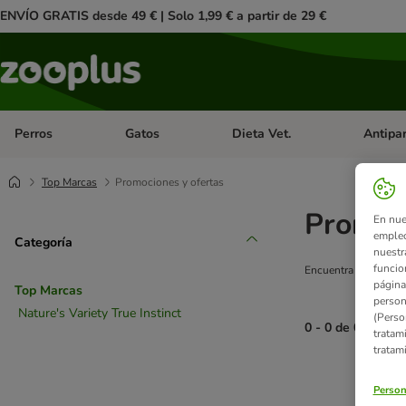
ENVÍO GRATIS desde 49 € | Solo 1,99 € a partir de 29 €
Perros
Gatos
Dieta Vet.
Antipar
Menú de categoria abierto: Perros
Menú de categoria abierto: Gatos
Menú de ca
Top Marcas
Promociones y ofertas
Promoci
En nue
empleo
Categoría
nuestr
funcio
Encuentra aquí toda
página
Top Marcas
person
Nature's Variety True Instinct
(Perso
0 - 0 de 0 result
tratam
tratam
product items ha
Person