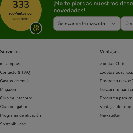
333
¡No te pierdas nuestros des
novedades!
zooPuntos por
suscribirte
Selecciona la mascota
Servicios
Ventajas
mi zooplus
zooplus Club
Contacto & FAQ
zooplus Suscripci
Gastos de envío
Programa de zoo
Magazine
Descuento para p
Club del cachorro
Programa para cr
Club del gatito
Ventajas de zoopl
Programa de afiliación
Newsletter
Sostenibilidad