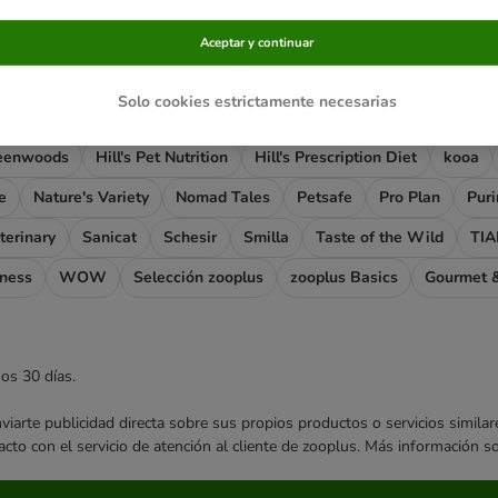
Aceptar y continuar
s relacionadas
Solo cookies estrictamente necesarias
vance Veterinary Diets
Almo Nature
Applaws
Briantos
C
eenwoods
Hill's Pet Nutrition
Hill's Prescription Diet
kooa
e
Nature's Variety
Nomad Tales
Petsafe
Pro Plan
Pur
terinary
Sanicat
Schesir
Smilla
Taste of the Wild
TIA
rness
WOW
Selección zooplus
zooplus Basics
Gourmet &
mos 30 días.
enviarte publicidad directa sobre sus propios productos o servicios simil
acto con el servicio de atención al cliente de zooplus. Más información 