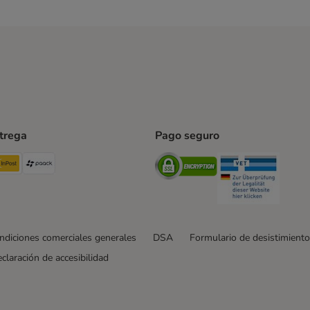
ntrega
Pago seguro
ping Method
TExpress Shipping Method
InPost Shipping Method
paack Shipping Method
Security
Securit
ndiciones comerciales generales
DSA
Formulario de desistimiento
claración de accesibilidad