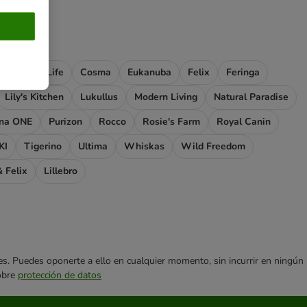
oncept for Life
Cosma
Eukanuba
Felix
Feringa
Lily's Kitchen
Lukullus
Modern Living
Natural Paradise
ina ONE
Purizon
Rocco
Rosie's Farm
Royal Canin
KI
Tigerino
Ultima
Whiskas
Wild Freedom
 Felix
Lillebro
ares. Puedes oponerte a ello en cualquier momento, sin incurrir en ningún
sobre
protección de datos