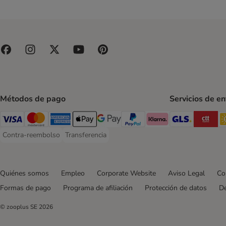
Métodos de pago
Servicios de e
GLS Ship
CT
Visa Payment Method
Mastercard Payment Method
American Express Payment Method
Apple Pay Payment Method
Google Pay Payment Method
PayPal Payment Method
Klarna Payment Method
Contra-reembolso
Transferencia
Contra-reembolso Payment Method
Transferencia Payment Method
Quiénes somos
Empleo
Corporate Website
Aviso Legal
Co
Formas de pago
Programa de afiliación
Protección de datos
De
© zooplus SE
2026