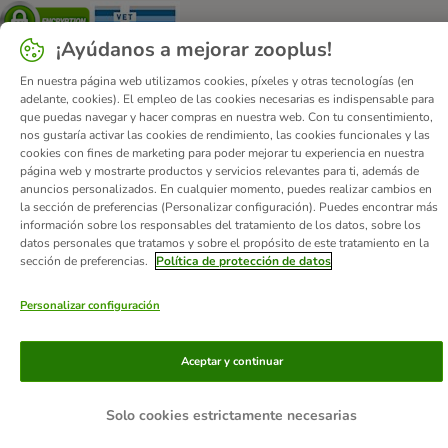
Security
Security
¡Ayúdanos a mejorar zooplus!
En nuestra página web utilizamos cookies, píxeles y otras tecnologías (en
adelante, cookies). El empleo de las cookies necesarias es indispensable para
que puedas navegar y hacer compras en nuestra web. Con tu consentimiento,
nos gustaría activar las cookies de rendimiento, las cookies funcionales y las
Quiénes somos
Empleo
Corporate Website
Aviso Legal
cookies con fines de marketing para poder mejorar tu experiencia en nuestra
Condiciones comerciales generales
DSA
página web y mostrarte productos y servicios relevantes para ti, además de
anuncios personalizados. En cualquier momento, puedes realizar cambios en
Formulario de desistimiento
Contacto
la sección de preferencias (Personalizar configuración). Puedes encontrar más
Gastos de envío y plazo de entrega
Formas de pago
información sobre los responsables del tratamiento de los datos, sobre los
datos personales que tratamos y sobre el propósito de este tratamiento en la
Programa de afiliación
Protección de datos
sección de preferencias.
Política de protección de datos
Declaración de accesibilidad
Personalizar configuración
© zooplus SE
2026
Aceptar y continuar
Solo cookies estrictamente necesarias