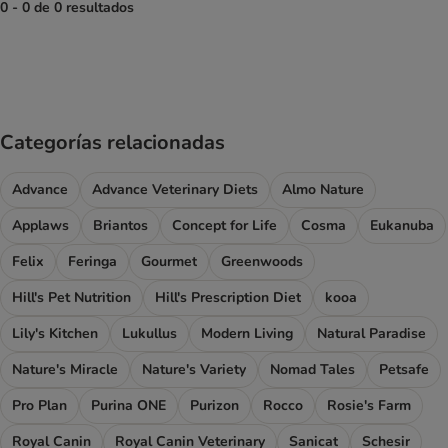
0 - 0 de 0 resultados
product items have been changed
Categorías relacionadas
Advance
Advance Veterinary Diets
Almo Nature
Applaws
Briantos
Concept for Life
Cosma
Eukanuba
Felix
Feringa
Gourmet
Greenwoods
Hill's Pet Nutrition
Hill's Prescription Diet
kooa
Lily's Kitchen
Lukullus
Modern Living
Natural Paradise
Nature's Miracle
Nature's Variety
Nomad Tales
Petsafe
Pro Plan
Purina ONE
Purizon
Rocco
Rosie's Farm
Royal Canin
Royal Canin Veterinary
Sanicat
Schesir