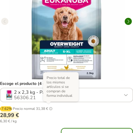
Precio total de
los mismos
Escoge el producto (4 opciones)
artículos si se
compran de
2 x 2,3 kg - Pack Ahorro
forma individual
56306.21
-7.62%
Precio normal
31,38 €
28,99 €
6,30 € / kg