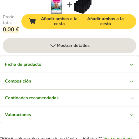
Precio
Añadir ambos a la
Añadir ambos a la
total
cesta
cesta
0,00 €
Mostrar detalles
Ficha de producto
Composición
Cantidades recomendadas
Valoraciones
*PRVP = Precio Recomendado de Venta al Público **
Ver condiciones