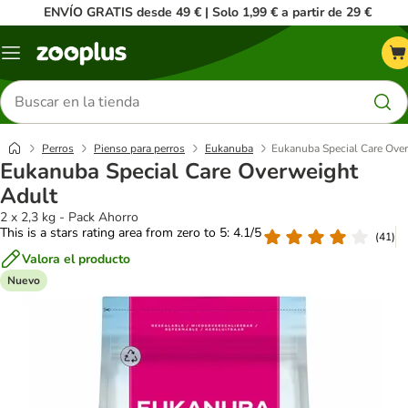
ENVÍO GRATIS desde 49 € | Solo 1,99 € a partir de 29 €
Menú
Buscar
productos
Perros
Pienso para perros
Eukanuba
Eukanuba Special Care Ove
Eukanuba Special Care Overweight
Adult
2 x 2,3 kg - Pack Ahorro
This is a stars rating area from zero to 5: 4.1/5
(
41
)
Valora el producto
Nuevo