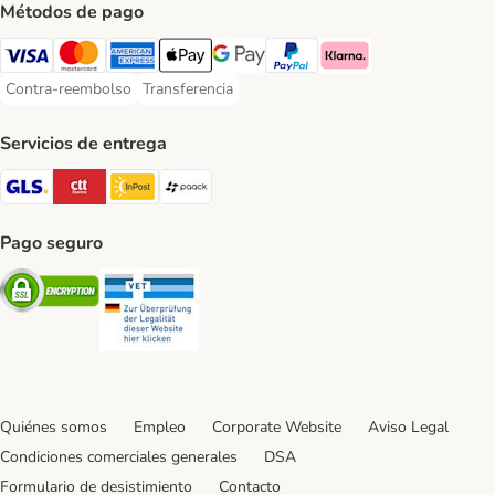
Métodos de pago
Visa Payment Method
Mastercard Payment Method
American Express Payment Method
Apple Pay Payment Method
Google Pay Payment Method
PayPal Payment Method
Klarna Payment Method
Contra-reembolso
Transferencia
Contra-reembolso Payment Method
Transferencia Payment Method
Servicios de entrega
GLS Shipping Method
CTTExpress Shipping Method
InPost Shipping Method
paack Shipping Method
Pago seguro
Security
Security
Quiénes somos
Empleo
Corporate Website
Aviso Legal
Condiciones comerciales generales
DSA
Formulario de desistimiento
Contacto