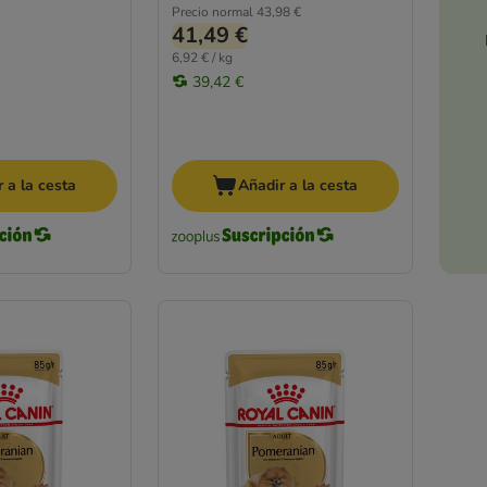
Precio normal
43,98 €
41,49 €
6,92 € / kg
39,42 €
 a la cesta
Añadir a la cesta