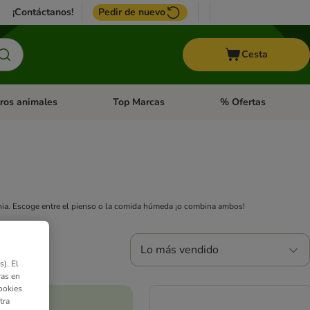
¡Contáctanos!
Pedir de nuevo
Cesta
ros animales
Top Marcas
% Ofertas
: Roedores y +
de categoria abierto: Pájaros
Menú de categoria abierto: Otros animales
Menú de categoria abie
ania. Escoge entre el pienso o la comida húmeda ¡o combina ambos!
Lo más vendido
). El
ras en
ookies
tra