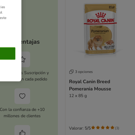
ias
el
este
Tus ventajas
3 opciones
tiva zooplus Suscripción y
horra 5 % en cada pedido
Royal Canin Breed
Pomerania Mousse
12 x 85 g
Con la confianza de +10
millones de clientes
Valorar: 5/5
(
3
)