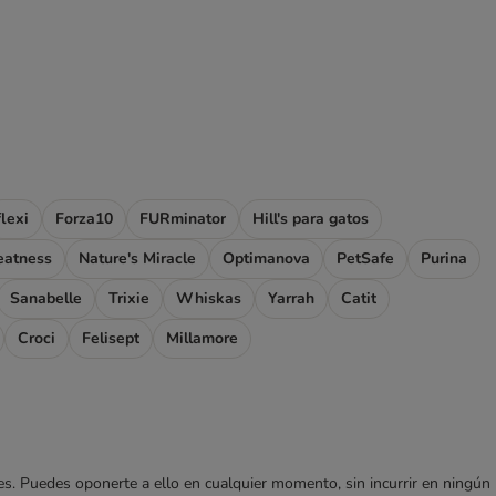
flexi
Forza10
FURminator
Hill's para gatos
eatness
Nature's Miracle
Optimanova
PetSafe
Purina
Sanabelle
Trixie
Whiskas
Yarrah
Catit
Croci
Felisept
Millamore
ares. Puedes oponerte a ello en cualquier momento, sin incurrir en ningún