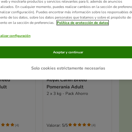
 web y mostrarte productos y servicios relevantes para ti, además de anuncios
alizados. En cualquier momento, puedes realizar cambios en la sección de preferenc
nalizar configuración). Puedes encontrar más información sobre los responsables d
iento de los datos, sobre los datos personales que tratamos y sobre el propósito de 
iento en la sección de preferencias.
Política de protección de datos
alizar configuración
Aceptar y continuar
Solo cookies estrictamente necesarias
2 opciones
Ac
a
Breed
Royal Canin Breed
ult
Pomerania Adult
2 x 3 kg - Pack Ahorro
Valorar: 5/5
(
4
)
(
4
)