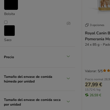
Bolsita
(
2
)
3 opciones
Royal Canin 
Pomerania M
Saco
24 x 85 g - Pac
Precio
Valorar: 5/5
Tamaño del envase de comida
Precio normal
28,9
húmeda por unidad
27,99 €
13,72 € / kg
26,59 €
Tamaño del envase de comida seca
por unidad