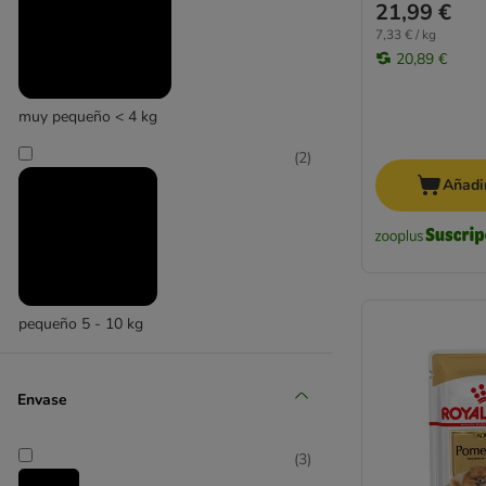
21,99 €
7,33 € / kg
20,89 €
muy pequeño < 4 kg
(
2
)
Añadir
pequeño 5 - 10 kg
Envase
(
3
)