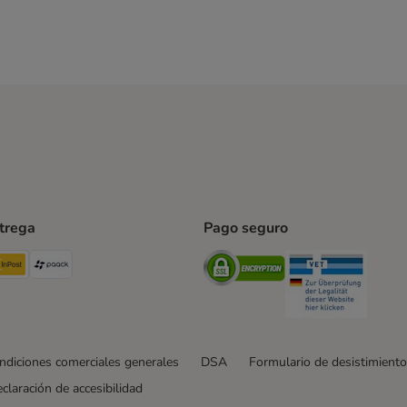
ntrega
Pago seguro
ping Method
TExpress Shipping Method
InPost Shipping Method
paack Shipping Method
Security
Securit
ndiciones comerciales generales
DSA
Formulario de desistimiento
claración de accesibilidad