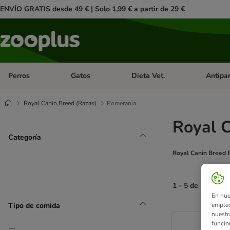
ENVÍO GRATIS desde 49 € | Solo 1,99 € a partir de 29 €
Perros
Gatos
Dieta Vet.
Antipar
Menú de categoria abierto: Perros
Menú de categoria abierto: Gatos
Menú de ca
Royal Canin Breed (Razas)
Pomerania
Royal 
Categoría
Royal Canin Breed
1 - 5 de 5 result
En nue
Tipo de comida
empleo
product items ha
nuestr
funcio