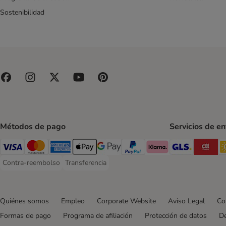
Sostenibilidad
Métodos de pago
Servicios de e
GLS Ship
CT
Visa Payment Method
Mastercard Payment Method
American Express Payment Method
Apple Pay Payment Method
Google Pay Payment Method
PayPal Payment Method
Klarna Payment Method
Contra-reembolso
Transferencia
Contra-reembolso Payment Method
Transferencia Payment Method
Quiénes somos
Empleo
Corporate Website
Aviso Legal
Co
Formas de pago
Programa de afiliación
Protección de datos
De