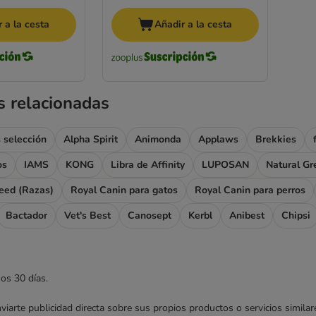
 a la cesta
Añadir a la cesta
s relacionadas
 selección
Alpha Spirit
Animonda
Applaws
Brekkies
os
IAMS
KONG
Libra de Affinity
LUPOSAN
Natural Gr
eed (Razas)
Royal Canin para gatos
Royal Canin para perros
Bactador
Vet's Best
Canosept
Kerbl
Anibest
Chipsi
mos 30 días.
enviarte publicidad directa sobre sus propios productos o servicios simil