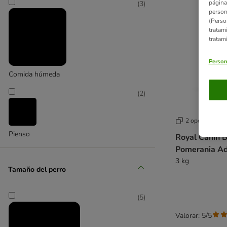
página
(
3
)
person
(Perso
tratam
tratam
Person
Comida húmeda
(
2
)
2 opciones
Pienso
Royal Canin 
Pomerania Ad
3 kg
Tamaño del perro
(
5
)
Valorar: 5/5