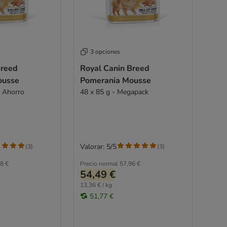
3 opciones
Breed
Royal Canin Breed
ousse
Pomerania Mousse
k Ahorro
48 x 85 g - Megapack
Valorar: 5/5
(
3
)
(
3
)
8 €
Precio normal
57,96 €
54,49 €
13,36 € / kg
51,77 €