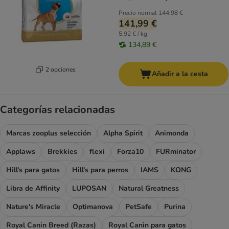
Precio normal
144,98 €
141,99 €
5,92 € / kg
134,89 €
2 opciones
Añadir a la cesta
Categorías relacionadas
Marcas zooplus selección
Alpha Spirit
Animonda
Applaws
Brekkies
flexi
Forza10
FURminator
Hill's para gatos
Hill's para perros
IAMS
KONG
Libra de Affinity
LUPOSAN
Natural Greatness
Nature's Miracle
Optimanova
PetSafe
Purina
Royal Canin Breed (Razas)
Royal Canin para gatos