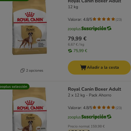
Royal Canin Boxer Adult
12 kg
Valorar: 4.8/5
(
23
)
79,99 €
6,67 € / kg
75,99 €
Añadir a la cesta
2 opciones
ooplus selección
Royal Canin Boxer Adult
2 x 12 kg - Pack Ahorro
Valorar: 4.8/5
(
23
)
Precio normal
159,98 €