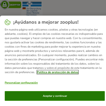
Security
Security
¡Ayúdanos a mejorar zooplus!
En nuestra página web utilizamos cookies, píxeles y otras tecnologías (en
Quiénes somos
Empleo
Corporate Website
Aviso Legal
adelante, cookies). El empleo de las cookies necesarias es indispensable para
que puedas navegar y hacer compras en nuestra web. Con tu consentimiento,
Condiciones comerciales generales
DSA
nos gustaría activar las cookies de rendimiento, las cookies funcionales y las
Formulario de desistimiento
Contacto
cookies con fines de marketing para poder mejorar tu experiencia en nuestra
página web y mostrarte productos y servicios relevantes para ti, además de
Gastos de envío y plazo de entrega
Formas de pago
anuncios personalizados. En cualquier momento, puedes realizar cambios en
Programa de afiliación
Protección de datos
la sección de preferencias (Personalizar configuración). Puedes encontrar más
información sobre los responsables del tratamiento de los datos, sobre los
Declaración de accesibilidad
datos personales que tratamos y sobre el propósito de este tratamiento en la
sección de preferencias.
Política de protección de datos
© zooplus SE
2026
Personalizar configuración
Aceptar y continuar