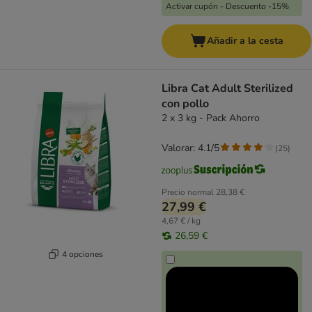
Activar cupón - Descuento -15%
Añadir a la cesta
Libra Cat Adult Sterilized
con pollo
2 x 3 kg - Pack Ahorro
Valorar: 4.1/5
(
25
)
Precio normal
28,38 €
27,99 €
4,67 € / kg
26,59 €
4 opciones