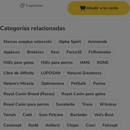
2 opciones
Añadir a la cesta
Categorías relacionadas
Marcas zooplus selección
Alpha Spirit
Animonda
Applaws
Brekkies
flexi
Forza10
FURminator
Hill's para gatos
Hill's para perros
IAMS
KONG
Libra de Affinity
LUPOSAN
Natural Greatness
Nature's Miracle
Optimanova
PetSafe
Purina
Royal Canin Breed (Razas)
Royal Canin para gatos
Royal Canin para perros
Sanabelle
Trixie
Whiskas
Yarrah
Catit
Sure Petcare
Bactador
Vet's Best
Canosept
Kerbl
Anibest
Chipsi
Croci
Felisept