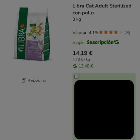
product items have been changed
Libra Cat Adult Sterilized
con pollo
3 kg
Valorar: 4.1/5
(
25
)
14,19 €
4,73 € / kg
13,48 €
4 opciones