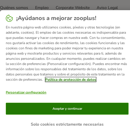
Quiénes somos
Empleo
Corporate Website
Aviso Legal
Condiciones comerciales generales
DSA
¡Ayúdanos a mejorar zooplus!
Formulario de desistimiento
Contacto
En nuestra página web utilizamos cookies, píxeles y otras tecnologías (en
Gastos de envío y plazo de entrega
Formas de pago
adelante, cookies). El empleo de las cookies necesarias es indispensable para
que puedas navegar y hacer compras en nuestra web. Con tu consentimiento,
Programa de afiliación
Protección de datos
nos gustaría activar las cookies de rendimiento, las cookies funcionales y las
Declaración de accesibilidad
cookies con fines de marketing para poder mejorar tu experiencia en nuestra
página web y mostrarte productos y servicios relevantes para ti, además de
© zooplus SE
2026
anuncios personalizados. En cualquier momento, puedes realizar cambios en
la sección de preferencias (Personalizar configuración). Puedes encontrar más
información sobre los responsables del tratamiento de los datos, sobre los
datos personales que tratamos y sobre el propósito de este tratamiento en la
sección de preferencias.
Política de protección de datos
Personalizar configuración
Aceptar y continuar
Solo cookies estrictamente necesarias