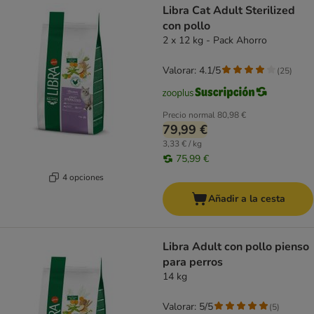
Libra Cat Adult Sterilized
con pollo
2 x 12 kg - Pack Ahorro
Valorar: 4.1/5
(
25
)
Precio normal
80,98 €
79,99 €
3,33 € / kg
75,99 €
4 opciones
Añadir a la cesta
Libra Adult con pollo pienso
para perros
14 kg
Valorar: 5/5
(
5
)