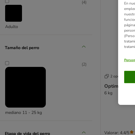
(
4
)
En nue
empleo
nuestr
funcio
página
Adulto
person
(Perso
tratam
tratam
Tamaño del perro
Person
(
2
)
2 opciones
Optimanova S
6 kg
mediano 11 - 25 kg
Valorar: 4.4/5
Etapa de vida del perro