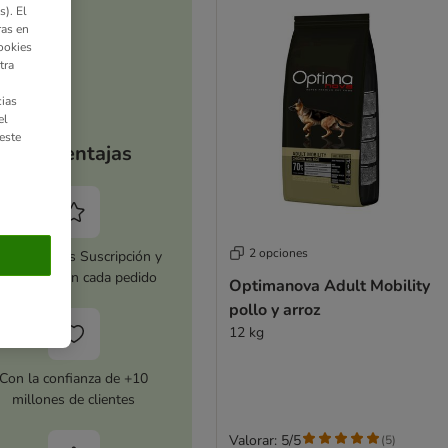
). El
ras en
ookies
tra
ias
el
este
Tus ventajas
2 opciones
tiva zooplus Suscripción y
horra 5 % en cada pedido
Optimanova Adult Mobility
pollo y arroz
12 kg
Con la confianza de +10
millones de clientes
Valorar: 5/5
(
5
)