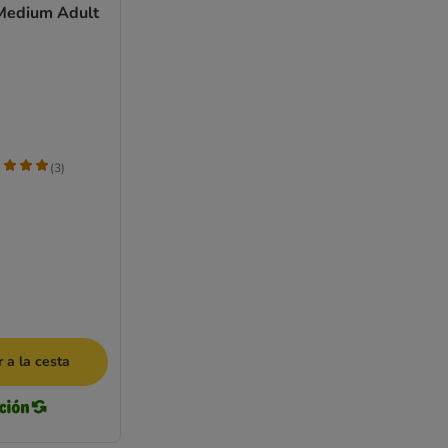
Medium Adult
(
3
)
 a la cesta