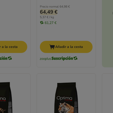
Precio normal
64,98 €
64,49 €
5,37 € / kg
61,27 €
 a la cesta
Añadir a la cesta