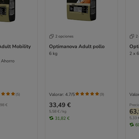
2 opciones
2
dult Mobility
Optimanova Adult pollo
Opt
6 kg
2 x 
k Ahorro
Valorar: 4.7/5
Valor
(
5
)
(
9
)
33,49 €
98 €
Preci
63,
5,58 € / kg
31,82 €
5,33 €
6