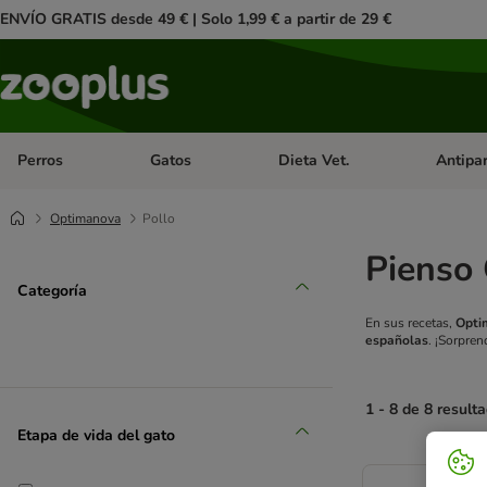
ENVÍO GRATIS desde 49 € | Solo 1,99 € a partir de 29 €
Perros
Gatos
Dieta Vet.
Antipar
Menú de categoria abierto: Perros
Menú de categoria abierto: Gatos
Menú de ca
Optimanova
Pollo
Pienso
Categoría
En sus recetas,
Opti
españolas
. ¡Sorpren
1 - 8 de 8 result
Etapa de vida del gato
product items ha