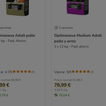
 opciones
2 opciones
imanova Adult pollo
Optimanova Medium Adult
6 kg - Pack Ahorro
pollo y arroz
2 x 12 kg - Pack ahorro
ar: 4.7/5
Valorar: 5/5
(
9
)
(
3
)
o normal
66,98 €
Precio normal
81,98 €
99 €
78,99 €
 / kg
3,29 € / kg
0,79 €
75,04 €