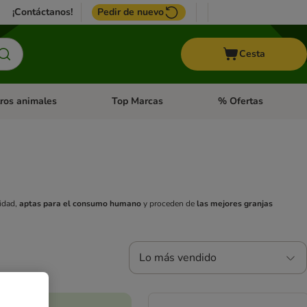
¡Contáctanos!
Pedir de nuevo
Cesta
ros animales
Top Marcas
% Ofertas
: Roedores y +
de categoria abierto: Pájaros
Menú de categoria abierto: Otros animales
Menú de categoria abie
lidad,
aptas para el consumo humano
y proceden de
las mejores granjas
Lo más vendido