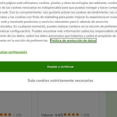
stra página web utilizamos cookies, píxeles y otras tecnologías (en adelante, cookies
 de las cookies necesarias es indispensable para que puedas navegar y hacer comp
a web. Con tu consentimiento, nos gustaría activar las cookies de rendimiento, las c
nales y las cookies con fines de marketing para poder mejorar tu experiencia en nues
 web y mostrarte productos y servicios relevantes para ti, además de anuncios
alizados. En cualquier momento, puedes realizar cambios en la sección de preferenc
nalizar configuración). Puedes encontrar más información sobre los responsables d
iento de los datos, sobre los datos personales que tratamos y sobre el propósito de 
iento en la sección de preferencias.
Política de protección de datos
alizar configuración
2 opciones
Aceptar y continuar
Ac
a
terilised
Optimanova Sterilised
2 x 6 kg - Pack Ahorro
Solo cookies estrictamente necesarias
Valorar: 4.4/5
(
30
)
(
30
)