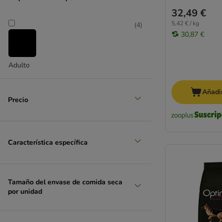
32,49 €
5,42 € / kg
(
4
)
30,87 €
Adulto
Añadir
Precio
Característica específica
Tamaño del envase de comida seca
por unidad