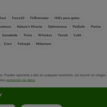
flexi
Forza10
FURminator
Hill's para gatos
eatness
Nature's Miracle
Optimanova
PetSafe
Purina
Sanabelle
Trixie
Whiskas
Yarrah
Catit
Croci
Felisept
Millamore
ares. Puedes oponerte a ello en cualquier momento, sin incurrir en ningún
sobre
protección de datos
y