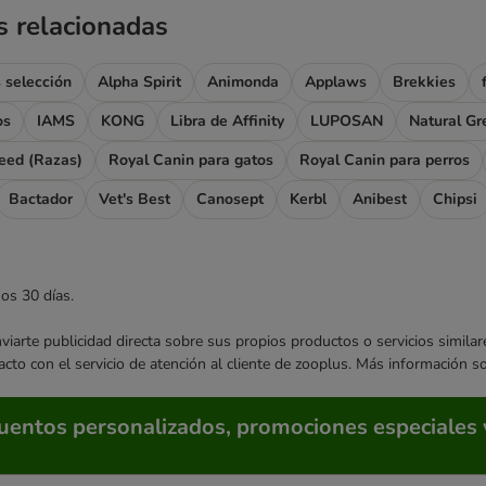
s relacionadas
 selección
Alpha Spirit
Animonda
Applaws
Brekkies
os
IAMS
KONG
Libra de Affinity
LUPOSAN
Natural Gr
eed (Razas)
Royal Canin para gatos
Royal Canin para perros
Bactador
Vet's Best
Canosept
Kerbl
Anibest
Chipsi
mos 30 días.
enviarte publicidad directa sobre sus propios productos o servicios simil
acto con el servicio de atención al cliente de zooplus. Más información 
cuentos personalizados, promociones especiales 