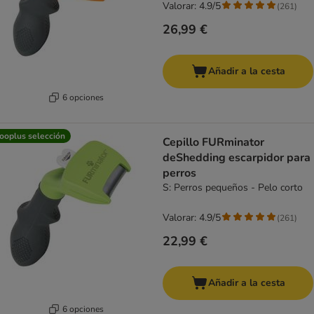
Valorar: 4.9/5
(
261
)
26,99 €
Añadir a la cesta
6 opciones
ooplus selección
Cepillo FURminator
deShedding escarpidor para
perros
S: Perros pequeños - Pelo corto
Valorar: 4.9/5
(
261
)
22,99 €
Añadir a la cesta
6 opciones