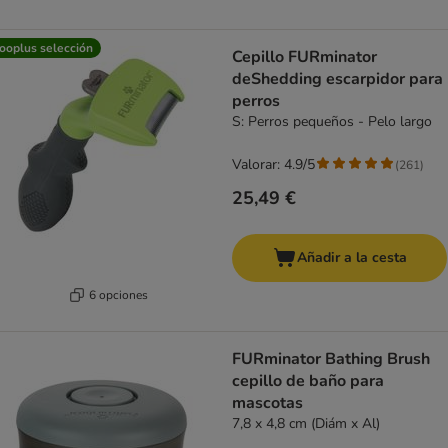
ooplus selección
Cepillo FURminator
deShedding escarpidor para
perros
S: Perros pequeños - Pelo largo
Valorar: 4.9/5
(
261
)
25,49 €
Añadir a la cesta
6 opciones
FURminator Bathing Brush
cepillo de baño para
mascotas
7,8 x 4,8 cm (Diám x Al)