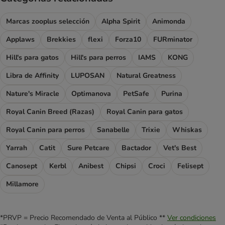
Marcas zooplus selección
Alpha Spirit
Animonda
Applaws
Brekkies
flexi
Forza10
FURminator
Hill's para gatos
Hill's para perros
IAMS
KONG
Libra de Affinity
LUPOSAN
Natural Greatness
Nature's Miracle
Optimanova
PetSafe
Purina
Royal Canin Breed (Razas)
Royal Canin para gatos
Royal Canin para perros
Sanabelle
Trixie
Whiskas
Yarrah
Catit
Sure Petcare
Bactador
Vet's Best
Canosept
Kerbl
Anibest
Chipsi
Croci
Felisept
Millamore
*PRVP = Precio Recomendado de Venta al Público **
Ver condiciones