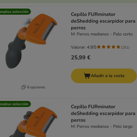
ooplus selección
Cepillo FURminator
deShedding escarpidor para
perros
M: Perros medianos - Pelo corto
Valorar: 4.9/5
(
261
)
25,99 €
Añadir a la cesta
6 opciones
ooplus selección
Cepillo FURminator
deShedding escarpidor para
perros
M: Perros medianos - Pelo largo