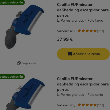
product items have been changed
ooplus selección
Cepillo FURminator
deShedding escarpidor para
perros
L: Perros grandes - Pelo largo
Valorar: 4.9/5
(
261
)
37,99 €
Añadir a la cesta
6 opciones
ooplus selección
Cepillo FURminator
deShedding escarpidor para
perros
L: Perros grandes - Pelo corto
Valorar: 4.9/5
(
261
)