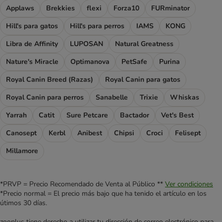
Applaws
Brekkies
flexi
Forza10
FURminator
Hill's para gatos
Hill's para perros
IAMS
KONG
Libra de Affinity
LUPOSAN
Natural Greatness
Nature's Miracle
Optimanova
PetSafe
Purina
Royal Canin Breed (Razas)
Royal Canin para gatos
Royal Canin para perros
Sanabelle
Trixie
Whiskas
Yarrah
Catit
Sure Petcare
Bactador
Vet's Best
Canosept
Kerbl
Anibest
Chipsi
Croci
Felisept
Millamore
*PRVP = Precio Recomendado de Venta al Público **
Ver condiciones
*Precio normal = El precio más bajo que ha tenido el artículo en los
útimos 30 días.
zooplus tiene derecho a utilizar tu dirección de correo electrónico para