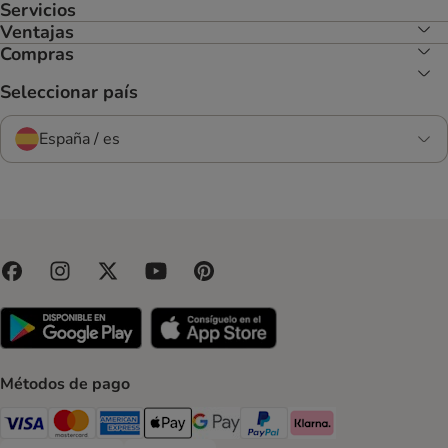
Servicios
Ventajas
Compras
Seleccionar país
España / es
Métodos de pago
Visa Payment Method
Mastercard Payment Method
American Express Payment Method
Apple Pay Payment Method
Google Pay Payment Method
PayPal Payment Method
Klarna Payment Method