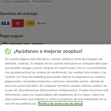
Contra-reembolso
Transferencia
Contra-reembolso Payment Method
Transferencia Payment Method
Servicios de entrega
GLS Shipping Method
CTTExpress Shipping Method
InPost Shipping Method
paack Shipping Method
Pago seguro
Security
Security
¡Ayúdanos a mejorar zooplus!
En nuestra página web utilizamos cookies, píxeles y otras tecnologías (en
adelante, cookies). El empleo de las cookies necesarias es indispensable para
que puedas navegar y hacer compras en nuestra web. Con tu consentimiento,
nos gustaría activar las cookies de rendimiento, las cookies funcionales y las
Quiénes somos
Empleo
Corporate Website
Aviso Legal
cookies con fines de marketing para poder mejorar tu experiencia en nuestra
página web y mostrarte productos y servicios relevantes para ti, además de
Condiciones comerciales generales
DSA
anuncios personalizados. En cualquier momento, puedes realizar cambios en
Formulario de desistimiento
Contacto
la sección de preferencias (Personalizar configuración). Puedes encontrar más
información sobre los responsables del tratamiento de los datos, sobre los
Gastos de envío y plazo de entrega
Formas de pago
datos personales que tratamos y sobre el propósito de este tratamiento en la
Programa de afiliación
Protección de datos
sección de preferencias.
Política de protección de datos
Declaración de accesibilidad