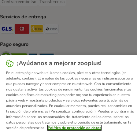
Contra-reembolso
Transferencia
Contra-reembolso Payment Method
Transferencia Payment Method
Servicios de entrega
GLS Shipping Method
CTTExpress Shipping Method
InPost Shipping Method
paack Shipping Method
Pago seguro
Security
Security
¡Ayúdanos a mejorar zooplus!
En nuestra página web utilizamos cookies, píxeles y otras tecnologías (en
adelante, cookies). El empleo de las cookies necesarias es indispensable para
que puedas navegar y hacer compras en nuestra web. Con tu consentimiento,
nos gustaría activar las cookies de rendimiento, las cookies funcionales y las
Quiénes somos
Empleo
Corporate Website
Aviso Legal
cookies con fines de marketing para poder mejorar tu experiencia en nuestra
página web y mostrarte productos y servicios relevantes para ti, además de
Condiciones comerciales generales
DSA
anuncios personalizados. En cualquier momento, puedes realizar cambios en
Formulario de desistimiento
Contacto
la sección de preferencias (Personalizar configuración). Puedes encontrar más
información sobre los responsables del tratamiento de los datos, sobre los
Gastos de envío y plazo de entrega
Formas de pago
datos personales que tratamos y sobre el propósito de este tratamiento en la
Programa de afiliación
Protección de datos
sección de preferencias.
Política de protección de datos
Declaración de accesibilidad