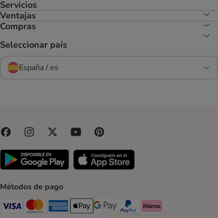
Servicios
Ventajas
Compras
Seleccionar país
España / es
Métodos de pago
Visa Payment Method
Mastercard Payment Method
American Express Payment Method
Apple Pay Payment Method
Google Pay Payment Method
PayPal Payment Method
Klarna Payment Method