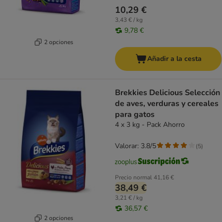
10,29 €
3,43 € / kg
9,78 €
2 opciones
Añadir a la cesta
Brekkies Delicious Selección
de aves, verduras y cereales
para gatos
4 x 3 kg - Pack Ahorro
Valorar: 3.8/5
(
5
)
Precio normal
41,16 €
38,49 €
3,21 € / kg
36,57 €
2 opciones