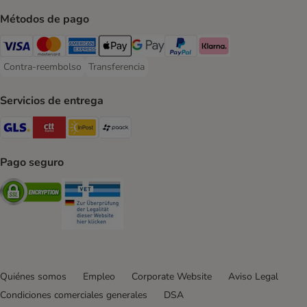
Métodos de pago
Visa Payment Method
Mastercard Payment Method
American Express Payment Method
Apple Pay Payment Method
Google Pay Payment Method
PayPal Payment Method
Klarna Payment Method
Contra-reembolso
Transferencia
Contra-reembolso Payment Method
Transferencia Payment Method
Servicios de entrega
GLS Shipping Method
CTTExpress Shipping Method
InPost Shipping Method
paack Shipping Method
Pago seguro
Security
Security
Quiénes somos
Empleo
Corporate Website
Aviso Legal
Condiciones comerciales generales
DSA