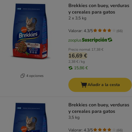
product items have been changed
Brekkies con buey, verduras
y cereales para gatos
2 x 3,5 kg
Valorar: 4.3/5
(
66
)
Precio normal
17,38 €
16,69 €
2,38 € / kg
15,86 €
4 opciones
Añadir a la cesta
Brekkies con buey, verduras
y cereales para gatos
3,5 kg
Valorar: 4.3/5
(
66
)