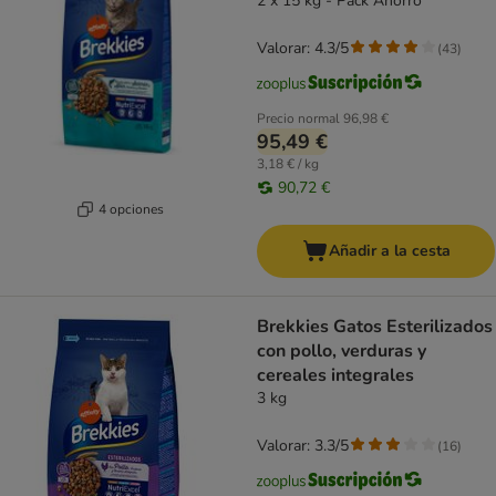
2 x 15 kg - Pack Ahorro
Valorar: 4.3/5
(
43
)
Precio normal
96,98 €
95,49 €
3,18 € / kg
90,72 €
4 opciones
Añadir a la cesta
Brekkies Gatos Esterilizados
con pollo, verduras y
cereales integrales
3 kg
Valorar: 3.3/5
(
16
)