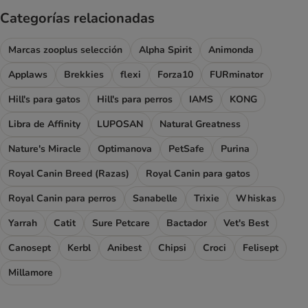
Categorías relacionadas
Marcas zooplus selección
Alpha Spirit
Animonda
Applaws
Brekkies
flexi
Forza10
FURminator
Hill's para gatos
Hill's para perros
IAMS
KONG
Libra de Affinity
LUPOSAN
Natural Greatness
Nature's Miracle
Optimanova
PetSafe
Purina
Royal Canin Breed (Razas)
Royal Canin para gatos
Royal Canin para perros
Sanabelle
Trixie
Whiskas
Yarrah
Catit
Sure Petcare
Bactador
Vet's Best
Canosept
Kerbl
Anibest
Chipsi
Croci
Felisept
Millamore