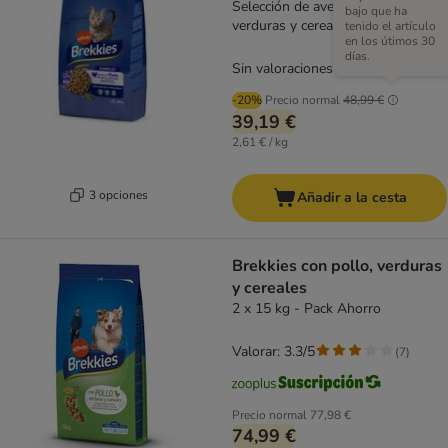
Selección de aves y pescados,
bajo que ha
verduras y cereales
tenido el artículo
en los útimos 30
días.
Sin valoraciones
-20%
Precio normal
48,99 €
39,19 €
2,61 € / kg
3 opciones
Añadir a la cesta
Brekkies con pollo, verduras
y cereales
2 x 15 kg - Pack Ahorro
Valorar: 3.3/5
(
7
)
Precio normal
77,98 €
74,99 €