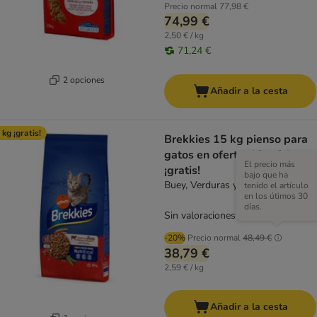
Precio normal
77,98 €
74,99 €
2,50 € / kg
71,24 €
2 opciones
Añadir a la cesta
 kg ¡gratis!
Brekkies 15 kg pienso para
gatos en oferta: 12 + 3 kg
El precio más
¡gratis!
bajo que ha
Buey, Verduras y Cereales
tenido el artículo
en los útimos 30
días.
Sin valoraciones
-20%
Precio normal
48,49 €
38,79 €
2,59 € / kg
Añadir a la cesta