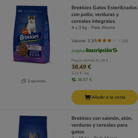
Brekkies Gatos Esterilizados
con pollo, verduras y
cereales integrales
4 x 3 kg - Pack Ahorro
Valorar: 3.3/5
(
16
)
Precio normal
41,16 €
38,49 €
3,21 € / kg
36,57 €
2 opciones
Añadir a la cesta
Brekkies con salmón, atún,
verduras y cereales para
gatos