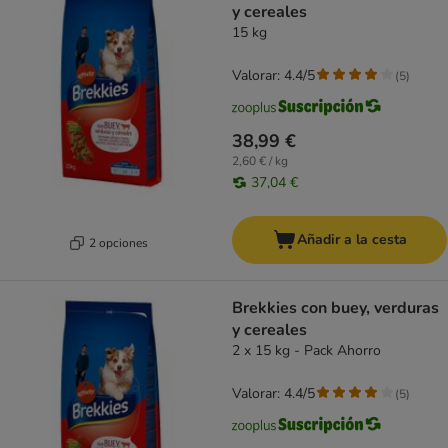
y cereales
15 kg
Valorar: 4.4/5
(
5
)
38,99 €
2,60 € / kg
37,04 €
Añadir a la cesta
2 opciones
Brekkies con buey, verduras
y cereales
2 x 15 kg - Pack Ahorro
Valorar: 4.4/5
(
5
)