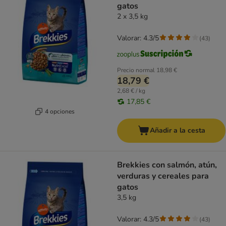
gatos
2 x 3,5 kg
Valorar: 4.3/5
(
43
)
Precio normal
18,98 €
18,79 €
2,68 € / kg
17,85 €
4 opciones
Añadir a la cesta
Brekkies con salmón, atún,
verduras y cereales para
gatos
3,5 kg
Valorar: 4.3/5
(
43
)