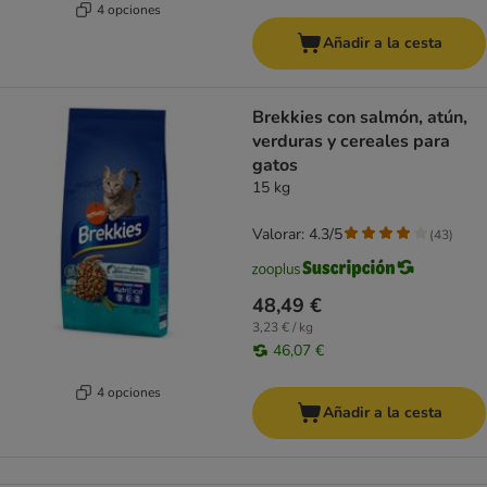
4 opciones
Añadir a la cesta
Brekkies con salmón, atún,
verduras y cereales para
gatos
15 kg
Valorar: 4.3/5
(
43
)
48,49 €
3,23 € / kg
46,07 €
4 opciones
Añadir a la cesta