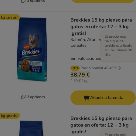
3 opciones
 kg ¡gratis!
Brekkies 15 kg pienso para
gatos en oferta: 12 + 3 kg
¡gratis!
El precio más
Salmón, Atún, Verduras y
bajo que ha
Cereales
tenido el artículo
en los útimos 30
días.
Sin valoraciones
-20%
Precio normal
48,49 €
38,79 €
2,59 € / kg
3 opciones
Añadir a la cesta
 kg ¡gratis!
Brekkies 15 kg pienso para
gatos en oferta: 12 + 3 kg
¡gratis!
El precio más