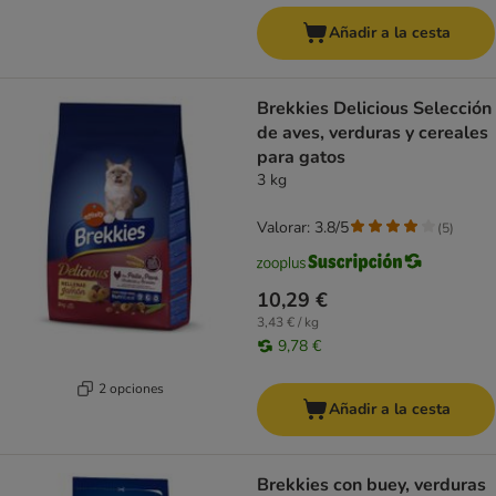
Añadir a la cesta
Brekkies Delicious Selección
de aves, verduras y cereales
para gatos
3 kg
Valorar: 3.8/5
(
5
)
10,29 €
3,43 € / kg
9,78 €
2 opciones
Añadir a la cesta
Brekkies con buey, verduras