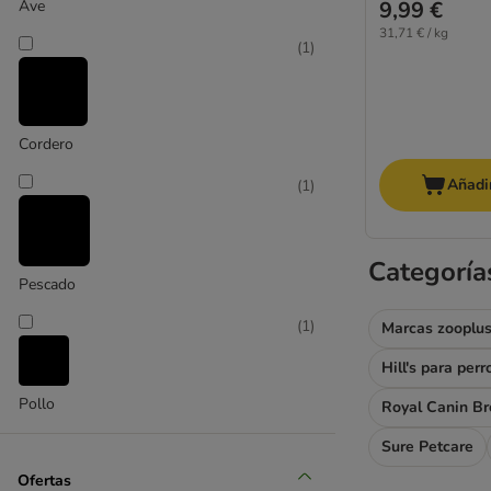
9,99 €
Ave
31,71 € / kg
(
1
)
Cordero
Añadir
(
1
)
Categoría
Pescado
(
1
)
Marcas zooplus
Hill's para perr
Pollo
Royal Canin Br
Sure Petcare
Ofertas