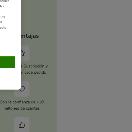
ookies
tra
ias
el
este
Tus ventajas
tiva zooplus Suscripción y
horra 5 % en cada pedido
Con la confianza de +10
millones de clientes