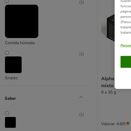
nuestr
(
1
)
funcio
página
person
(Perso
tratam
tratam
Comida húmeda
Person
(
1
)
Snacks
Alpha Spirit 
mixto 9 x 35 
9 x 35 g
Sabor
(
1
)
Valorar: 4.6/5