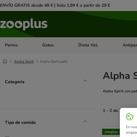
ENVÍO GRATIS desde 49 € | Solo 1,99 € a partir de 29 €
Perros
Gatos
Dieta Vet.
Antipar
Menú de categoria abierto: Perros
Menú de categoria abierto: Gatos
Menú de ca
Alpha Spirit
Alpha Spirit pato
Alpha S
Categoría
Alpha Spirit con pa
1 - 2 de 2 result
Tipo de comida
product items ha
En nue
zooplus selección
empleo