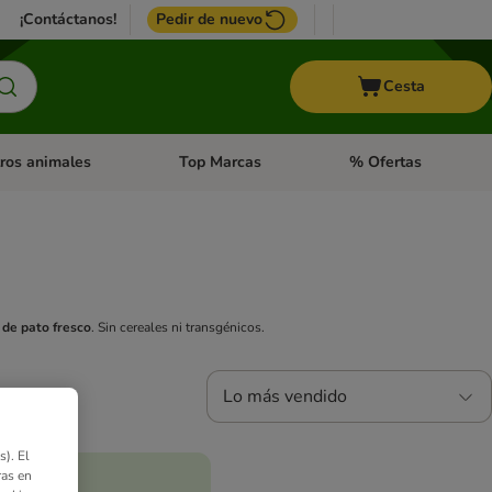
¡Contáctanos!
Pedir de nuevo
Cesta
ros animales
Top Marcas
% Ofertas
: Roedores y +
de categoria abierto: Pájaros
Menú de categoria abierto: Otros animales
Menú de categoria abie
 de pato fresco
. Sin cereales ni transgénicos.
Lo más vendido
). El
ras en