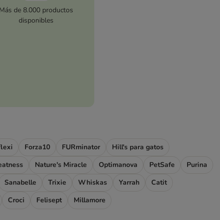
Más de 8.000 productos
disponibles
flexi
Forza10
FURminator
Hill's para gatos
eatness
Nature's Miracle
Optimanova
PetSafe
Purina
Sanabelle
Trixie
Whiskas
Yarrah
Catit
Croci
Felisept
Millamore