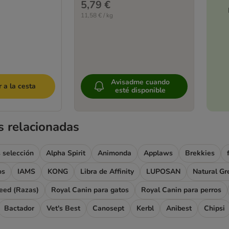
5,79 €
11,58 € / kg
Avisadme cuando
 a la cesta
esté disponible
s relacionadas
 selección
Alpha Spirit
Animonda
Applaws
Brekkies
os
IAMS
KONG
Libra de Affinity
LUPOSAN
Natural Gr
eed (Razas)
Royal Canin para gatos
Royal Canin para perros
Bactador
Vet's Best
Canosept
Kerbl
Anibest
Chipsi