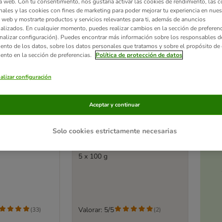
a web. Con tu consentimiento, nos gustaría activar las cookies de rendimiento, las c
nales y las cookies con fines de marketing para poder mejorar tu experiencia en nues
 web y mostrarte productos y servicios relevantes para ti, además de anuncios
alizados. En cualquier momento, puedes realizar cambios en la sección de preferenc
nalizar configuración). Puedes encontrar más información sobre los responsables d
iento de los datos, sobre los datos personales que tratamos y sobre el propósito de 
iento en la sección de preferencias.
Política de protección de datos
alizar configuración
Aceptar y continuar
Ac
a
Solo cookies estrictamente necesarias
snacks - Pack
Alpha Spirit Multi-Flavour
g
en sobres para perros
5 x 100 g
Valorar: 5/5
(
33
)
(
2
)