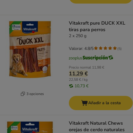
Vitakraft pure DUCK XXL
tiras para perros
2 x 250 g
Valorar: 4.8/5
(
5
)
Precio normal
11,98 €
11,29 €
22,58 € / kg
10,73 €
3 opciones
Añadir a la cesta
Vitakraft Natural Chews
orejas de cerdo naturales