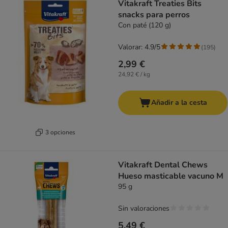
Vitakraft Treaties Bits
snacks para perros
Con paté (120 g)
Valorar: 4.9/5
(
195
)
2,99 €
24,92 € / kg
Añadir a la cesta
3 opciones
Vitakraft Dental Chews
Hueso masticable vacuno M
95 g
Sin valoraciones
5,49 €