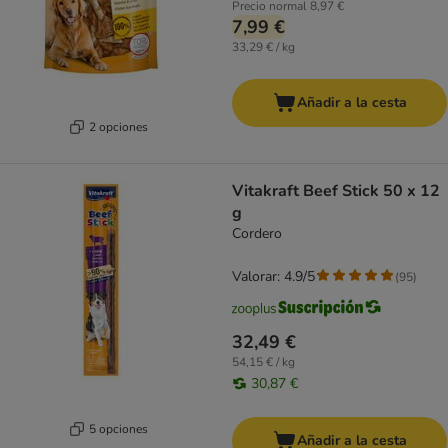
Precio normal
8,97 €
7,99 €
33,29 € / kg
Añadir a la cesta
2 opciones
Vitakraft Beef Stick 50 x 12
g
Cordero
Valorar: 4.9/5
(
95
)
32,49 €
54,15 € / kg
30,87 €
5 opciones
Añadir a la cesta