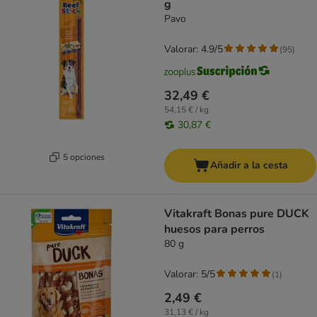
g
Pavo
Valorar: 4.9/5
(
95
)
32,49 €
54,15 € / kg
30,87 €
5 opciones
Añadir a la cesta
Vitakraft Bonas pure DUCK
huesos para perros
80 g
Valorar: 5/5
(
1
)
2,49 €
31,13 € / kg