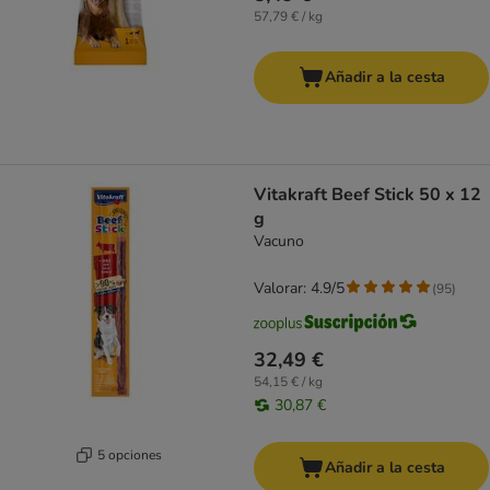
57,79 € / kg
Añadir a la cesta
Vitakraft Beef Stick 50 x 12
g
Vacuno
Valorar: 4.9/5
(
95
)
32,49 €
54,15 € / kg
30,87 €
5 opciones
Añadir a la cesta