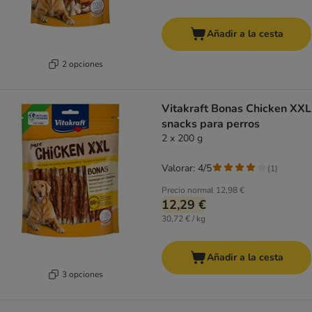
Añadir a la cesta
2 opciones
Vitakraft Bonas Chicken XXL
snacks para perros
2 x 200 g
Valorar: 4/5
(
1
)
Precio normal
12,98 €
12,29 €
30,72 € / kg
Añadir a la cesta
3 opciones