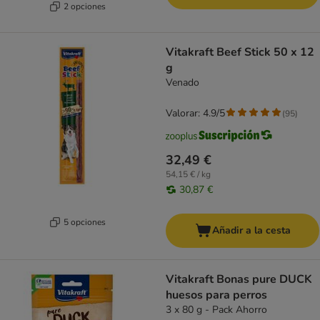
2 opciones
Vitakraft Beef Stick 50 x 12
g
Venado
Valorar: 4.9/5
(
95
)
32,49 €
54,15 € / kg
30,87 €
5 opciones
Añadir a la cesta
Vitakraft Bonas pure DUCK
huesos para perros
3 x 80 g - Pack Ahorro