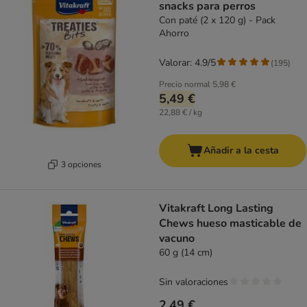
snacks para perros
Con paté (2 x 120 g) - Pack
Ahorro
Valorar: 4.9/5
(
195
)
Precio normal
5,98 €
5,49 €
22,88 € / kg
Añadir a la cesta
3 opciones
Vitakraft Long Lasting
Chews hueso masticable de
vacuno
60 g (14 cm)
Sin valoraciones
2,49 €