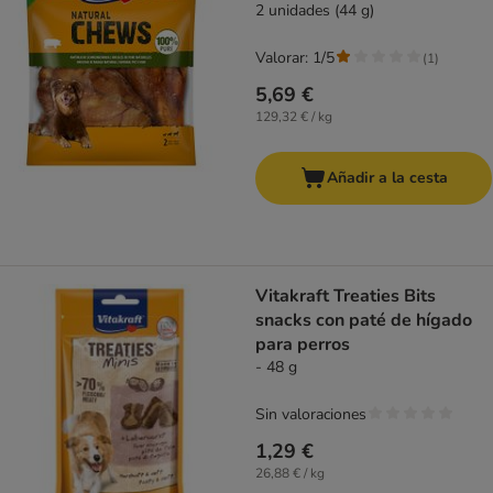
2 unidades (44 g)
Valorar: 1/5
(
1
)
5,69 €
129,32 € / kg
Añadir a la cesta
Vitakraft Treaties Bits
snacks con paté de hígado
para perros
- 48 g
Sin valoraciones
1,29 €
26,88 € / kg