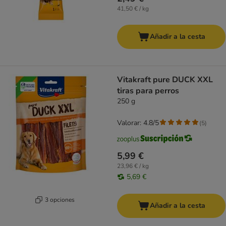
41,50 € / kg
Añadir a la cesta
Vitakraft pure DUCK XXL
tiras para perros
250 g
Valorar: 4.8/5
(
5
)
5,99 €
23,96 € / kg
5,69 €
3 opciones
Añadir a la cesta