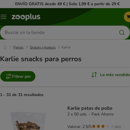
ENVÍO GRATIS desde 49 € | Solo 1,99 € a partir de 29 €
Menú
Buscar
productos
Perros
Snacks y huesos
Karlie
Karlie snacks para perros
Lo más vendido
Filtrar por
1 - 31 de 31 resultados
product items have been changed
Karlie patas de pollo
2 x 50 uds. - Pack Ahorro
Valorar: 2.5/5
(
41
)