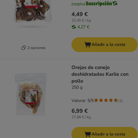
4,49 €
22,45 € / kg
4,27 €
Añadir a la cesta
2 opciones
Orejas de conejo
deshidratadas Karlie con
pollo
250 g
Valorar: 5/5
(
1
)
6,99 €
27,96 € / kg
Añadir a la cesta