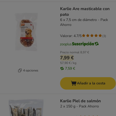
Karlie Are masticable con
pato
6 x 7,5 cm de diámetro - Pack
Ahorro
Valorar: 4.7/5
(
3
)
Precio normal
8,97 €
7,99 €
57,90 € / kg
7,59 €
4 opciones
Añadir a la cesta
Karlie Piel de salmón
2 x 150 g - Pack Ahorro