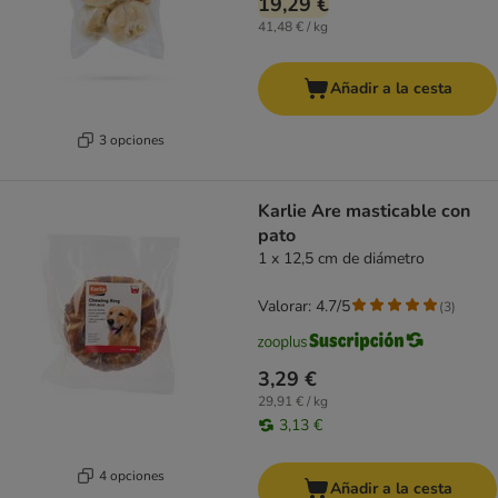
19,29 €
41,48 € / kg
Añadir a la cesta
3 opciones
Karlie Are masticable con
pato
1 x 12,5 cm de diámetro
Valorar: 4.7/5
(
3
)
3,29 €
29,91 € / kg
3,13 €
4 opciones
Añadir a la cesta