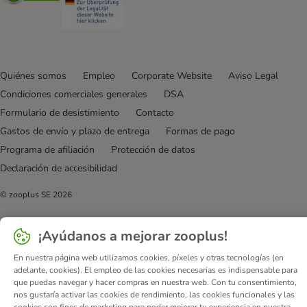
Quiénes somos
Empleo
Corporate Website
Aviso Legal
Condiciones comerciales generales
DSA
Formulario de desistimiento
Contacto
Gastos de envío y plazo de entrega
Formas de pago
Programa de afiliación
Protección de datos
Declaración de accesibilidad
© zooplus SE
2026
¡Ayúdanos a mejorar zooplus!
En nuestra página web utilizamos cookies, píxeles y otras tecnologías (en
adelante, cookies). El empleo de las cookies necesarias es indispensable para
que puedas navegar y hacer compras en nuestra web. Con tu consentimiento,
nos gustaría activar las cookies de rendimiento, las cookies funcionales y las