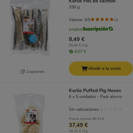
Karlie Piel de salmón
150 g
Valorar: 5/5
(
2
)
8,49 €
56,60 € / kg
8,07 €
Añadir a la cesta
2 opciones
Karlie Puffed Pig Noses
6 x 5 unidades - Pack ahorro
Sin valoraciones
Precio normal
40,74 €
37,49 €
40,31 € / kg