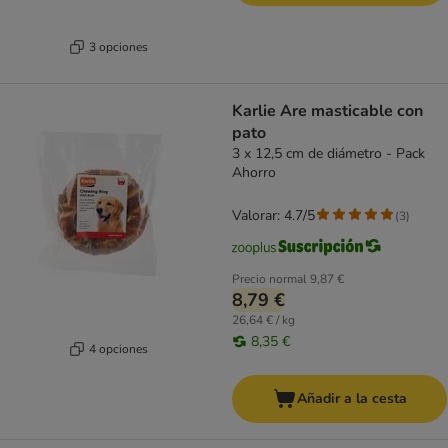
3 opciones
Karlie Are masticable con
pato
3 x 12,5 cm de diámetro - Pack
Ahorro
Valorar: 4.7/5
(
3
)
Precio normal
9,87 €
8,79 €
26,64 € / kg
8,35 €
4 opciones
Añadir a la cesta