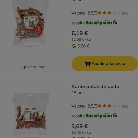
Valorar: 2.5/5
(
41
)
6,19 €
12,38 € / kg
5,88 €
Añadir a la cesta
4 opciones
Karlie patas de pollo
15 uds.
Valorar: 2.5/5
(
41
)
3,69 €
18,45 € / kg