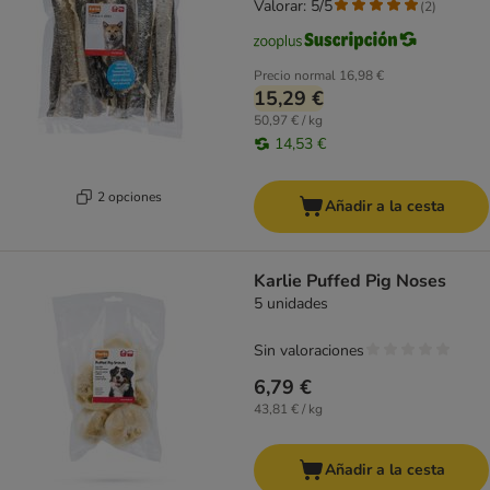
Valorar: 5/5
(
2
)
Precio normal
16,98 €
15,29 €
50,97 € / kg
14,53 €
2 opciones
Añadir a la cesta
Karlie Puffed Pig Noses
5 unidades
Sin valoraciones
6,79 €
43,81 € / kg
Añadir a la cesta