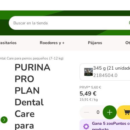
Buscar
productos
asitarios
Roedores y +
Pájaros
Ot
tegoria abierto: Dieta Vet.
Menú de categoria abierto: Antiparasitarios
Menú de categoria abierto
Menú 
l Care para perros pequeños (7-12 kg)
PURINA
345 g (21 unidad
2184504.0
PRO
PLAN
PRVP* 5,60 €
5,49 €
Dental
15,91 € / kg
Care
para
Gana 5 zooPuntos c
producto