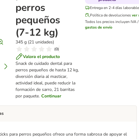
perros
Entrega en 2-4 días laborable
Política de devoluciones
ver
pequeños
Todos los precios incluyen IVA / 
gastos de envío
(7-12 kg)
345 g (21 unidades)
(
0
)
Valora el producto
Snack de cuidado dental para
perros pequeños de hasta 12 kg,
diversión diaria al masticar,
actividad ideal, puede reducir la
formación de sarro, 21 barritas
por paquete.
Continuar
as
icks para perros pequeños ofrece una forma sabrosa de apoyar el