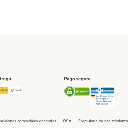
ntrega
Pago seguro
ping Method
TExpress Shipping Method
InPost Shipping Method
paack Shipping Method
Security
Securit
ndiciones comerciales generales
DSA
Formulario de desistimiento