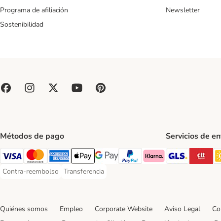
Programa de afiliación
Newsletter
Sostenibilidad
Métodos de pago
Servicios de e
GLS Ship
CT
Visa Payment Method
Mastercard Payment Method
American Express Payment Method
Apple Pay Payment Method
Google Pay Payment Method
PayPal Payment Method
Klarna Payment Method
Contra-reembolso
Transferencia
Contra-reembolso Payment Method
Transferencia Payment Method
Quiénes somos
Empleo
Corporate Website
Aviso Legal
Co