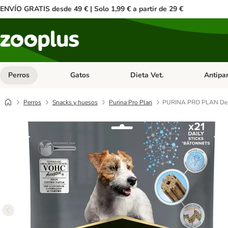
ENVÍO GRATIS desde 49 € | Solo 1,99 € a partir de 29 €
Perros
Gatos
Dieta Vet.
Antipar
Menú de categoria abierto: Perros
Menú de categoria abierto: Gatos
Menú de ca
Perros
Snacks y huesos
Purina Pro Plan
PURINA PRO PLAN Denta