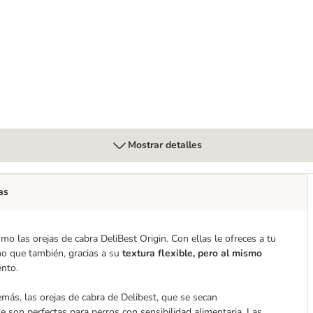
ony Creek 1 x 400 g
Mostrar detalles
as
omo las orejas de cabra DeliBest Origin. Con ellas le ofreces a tu
ino que también, gracias a su
textura flexible, pero al mismo
nto.
emás, las orejas de cabra de Delibest, que se secan
e son perfectas para perros con sensibilidad alimentaria. Las