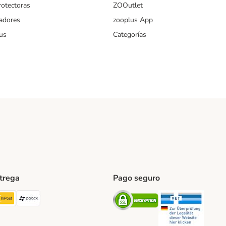
rotectoras
ZOOutlet
iadores
zooplus App
us
Categorías
ntrega
Pago seguro
ping Method
TExpress Shipping Method
InPost Shipping Method
paack Shipping Method
Security
Securit