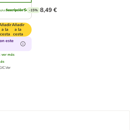
8,49 €
-15%
Añadir
Añadir
a la
a la
cesta
cesta
on este
:
ver más
más
GIC.
Ver