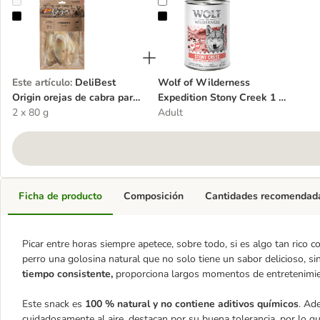
DeliBest Origin orejas de cabra para perros
Wolf of Wilderness Expedition St
Este artículo
:
DeliBest
Wolf of Wilderness
Origin orejas de cabra para
Expedition Stony Creek 1 x
perros
2 x 80 g
400 g
Adult
Ficha de producto
Composición
Cantidades recomendad
Picar entre horas siempre apetece, sobre todo, si es algo tan rico c
perro una golosina natural que no solo tiene un sabor delicioso, s
tiempo consistente,
proporciona largos momentos de entretenimie
Este snack es
100 % natural y no contiene aditivos químicos
. Ad
cuidadosamente al aire, destacan por su buena tolerancia, por lo qu