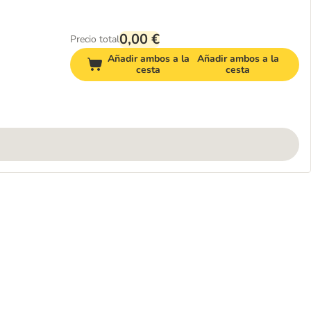
0,00 €
Precio total
Añadir ambos a la
Añadir ambos a la
cesta
cesta