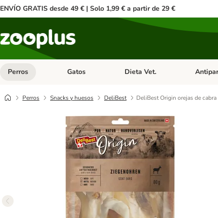
ENVÍO GRATIS desde 49 € | Solo 1,99 € a partir de 29 €
Perros
Gatos
Dieta Vet.
Antipar
Menú de categoria abierto: Perros
Menú de categoria abierto: Gatos
Menú de ca
Perros
Snacks y huesos
DeliBest
DeliBest Origin orejas de cabra