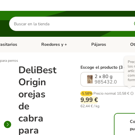
Buscar
productos
asitarios
Roedores y +
Pájaros
Ot
tegoria abierto: Dieta Vet.
Menú de categoria abierto: Antiparasitarios
Menú de categoria abierto
Menú 
 para perros
Prec
DeliBest
los
Escoge el producto (3 opcio
artí
com
2 x 80 g
Origin
form
985432.0
orejas
-5.58%
Precio normal
10,58 €
9,99 €
de
62,44 € / kg
cabra
Co
para
pu