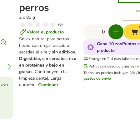
perros
2 x 80 g
(
0
)
Valora el producto
Snack natural para perros
Gana 10 zooPuntos c
hecho con orejas de cabra
producto
secadas al aire y
sin aditivos
.
Digestible, sin cereales, rico
Entrega en 2-4 días laborables
en proteínas y bajo en
Política de devoluciones
ver 
grasas
. Contribuyen a la
Todos los precios incluyen IVA / I
limpieza dental. Larga
gastos de envío
ción
duración.
Continuar