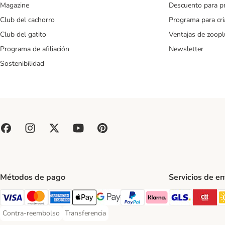
Magazine
Descuento para p
Club del cachorro
Programa para cr
Club del gatito
Ventajas de zoopl
Programa de afiliación
Newsletter
Sostenibilidad
Métodos de pago
Servicios de e
GLS Ship
CT
Visa Payment Method
Mastercard Payment Method
American Express Payment Method
Apple Pay Payment Method
Google Pay Payment Method
PayPal Payment Method
Klarna Payment Method
Contra-reembolso
Transferencia
Contra-reembolso Payment Method
Transferencia Payment Method