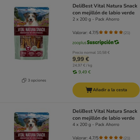
product items have been changed
DeliBest Vital Natura Snack
con mejillón de labio verde
2 x 200 g - Pack Ahorro
Valorar: 4.7/5
(
21
)
Precio normal
10,58 €
9,99 €
24,97 € / kg
9,49 €
3 opciones
Añadir a la cesta
DeliBest Vital Natura Snack
con mejillón de labio verde
4 x 200 g - Pack Ahorro
Valorar: 4.7/5
(
21
)