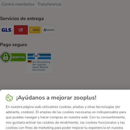
Contra-reembolso
Transferencia
Contra-reembolso Payment Method
Transferencia Payment Method
Servicios de entrega
GLS Shipping Method
CTTExpress Shipping Method
InPost Shipping Method
paack Shipping Method
Pago seguro
Security
Security
Quiénes somos
Empleo
Corporate Website
Aviso Legal
¡Ayúdanos a mejorar zooplus!
Condiciones comerciales generales
DSA
En nuestra página web utilizamos cookies, píxeles y otras tecnologías (en
Formulario de desistimiento
Contacto
adelante, cookies). El empleo de las cookies necesarias es indispensable para
Gastos de envío y plazo de entrega
Formas de pago
que puedas navegar y hacer compras en nuestra web. Con tu consentimiento,
nos gustaría activar las cookies de rendimiento, las cookies funcionales y las
Programa de afiliación
Protección de datos
cookies con fines de marketing para poder mejorar tu experiencia en nuestra