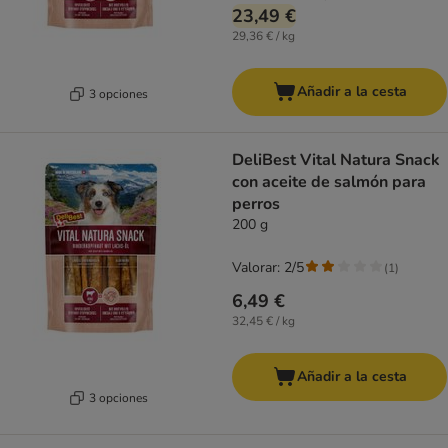
23,49 €
29,36 € / kg
Añadir a la cesta
3 opciones
DeliBest Vital Natura Snack
con aceite de salmón para
perros
200 g
Valorar: 2/5
(
1
)
6,49 €
32,45 € / kg
Añadir a la cesta
3 opciones