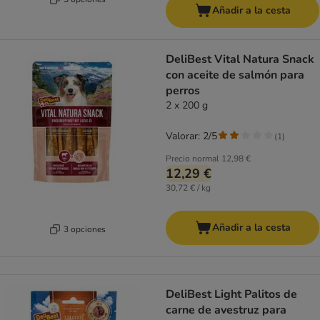
Añadir a la cesta
DeliBest Vital Natura Snack
con aceite de salmón para
perros
2 x 200 g
Valorar: 2/5
(
1
)
Precio normal
12,98 €
12,29 €
30,72 € / kg
Añadir a la cesta
3 opciones
DeliBest Light Palitos de
carne de avestruz para