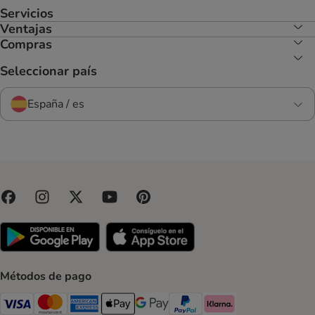
Servicios
Ventajas
Compras
Seleccionar país
España / es
Métodos de pago
Visa Payment Method
Mastercard Payment Method
American Express Payment Method
Apple Pay Payment Method
Google Pay Payment Method
PayPal Payment Method
Klarna Payment Method