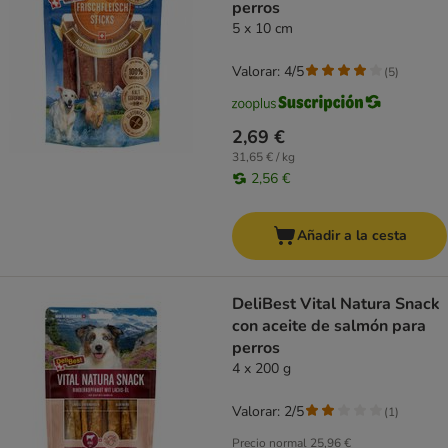
perros
5 x 10 cm
Valorar: 4/5
(
5
)
2,69 €
31,65 € / kg
2,56 €
Añadir a la cesta
DeliBest Vital Natura Snack
con aceite de salmón para
perros
4 x 200 g
Valorar: 2/5
(
1
)
Precio normal
25,96 €