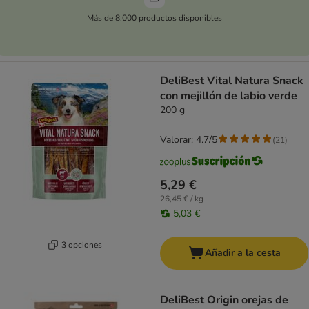
Más de 8.000 productos disponibles
DeliBest Vital Natura Snack
con mejillón de labio verde
200 g
Valorar: 4.7/5
(
21
)
5,29 €
26,45 € / kg
5,03 €
3 opciones
Añadir a la cesta
DeliBest Origin orejas de