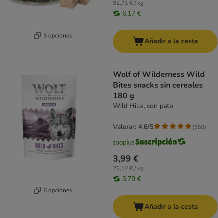
92,71 € / kg
6,17 €
5 opciones
Añadir a la cesta
Wolf of Wilderness Wild
Bites snacks sin cereales
180 g
Wild Hills, con pato
Valorar: 4.6/5
(
550
)
3,99 €
22,17 € / kg
3,79 €
6 opciones
Añadir a la cesta