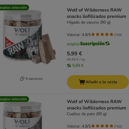
product items have been changed
ooplus selección
Wolf of Wilderness RAW
snacks liofilizados premium
Hígado de vacuno (90 g)
Valorar: 4.8/5
(
768
)
5,99 €
66,56 € / kg
5,69 €
5 opciones
Añadir a la cesta
ooplus selección
Wolf of Wilderness RAW
snacks liofilizados premium
Cuellos de pato (90 g)
Valorar: 4.8/5
(
768
)