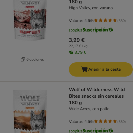
180 g
High Valley, con vacuno
Valorar: 4.6/5
(
550
)
3,99 €
22,17 € / kg
3,79 €
6 opciones
Añadir a la cesta
Wolf of Wilderness Wild
Bites snacks sin cereales
180 g
Wide Acres, con pollo
Valorar: 4.6/5
(
550
)