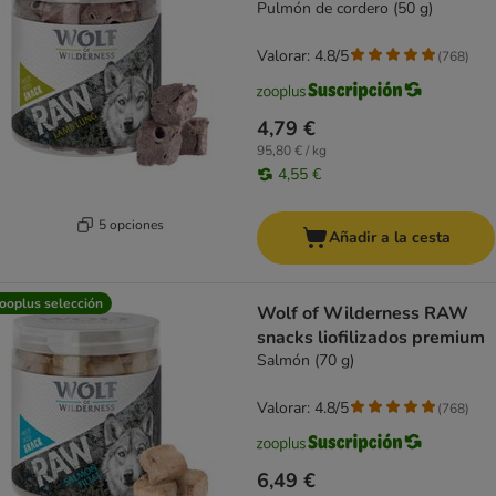
Pulmón de cordero (50 g)
Valorar: 4.8/5
(
768
)
4,79 €
95,80 € / kg
4,55 €
5 opciones
Añadir a la cesta
ooplus selección
Wolf of Wilderness RAW
snacks liofilizados premium
Salmón (70 g)
Valorar: 4.8/5
(
768
)
6,49 €