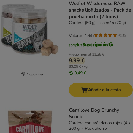
Wolf of Wilderness RAW
snacks liofilizados - Pack de
prueba mixto (2 tipos)
Cordero (50 g) + salmón (70 g)
Valorar: 4.8/5
(
646
)
Precio normal
11,28 €
9,99 €
83,25 € / kg
9,49 €
4 opciones
Añadir a la cesta
Carnilove Dog Crunchy
Snack
Cordero con arándanos rojos (4 x
200 g) - Pack ahorro