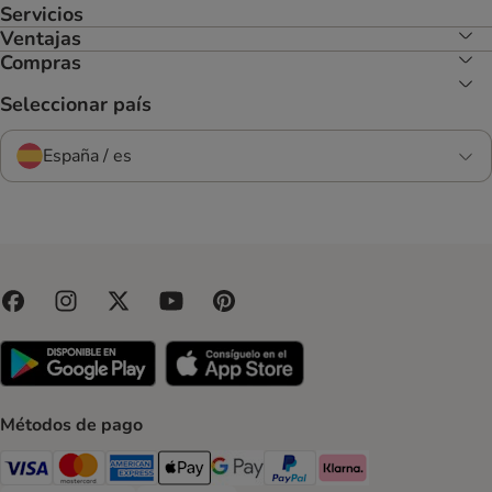
Servicios
Ventajas
Compras
Seleccionar país
España / es
Métodos de pago
Visa Payment Method
Mastercard Payment Method
American Express Payment Method
Apple Pay Payment Method
Google Pay Payment Method
PayPal Payment Method
Klarna Payment Method