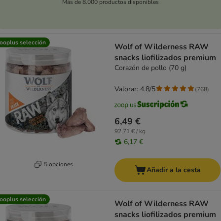
Más de 8.000 productos disponibles
ooplus selección
Wolf of Wilderness RAW
snacks liofilizados premium
Corazón de pollo (70 g)
Valorar: 4.8/5
(
768
)
6,49 €
92,71 € / kg
6,17 €
5 opciones
Añadir a la cesta
ooplus selección
Wolf of Wilderness RAW
snacks liofilizados premium