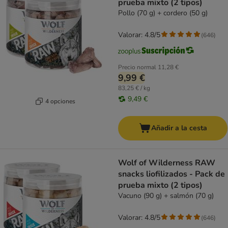
prueba mixto (2 tipos)
Pollo (70 g) + cordero (50 g)
Valorar: 4.8/5
(
646
)
Precio normal
11,28 €
9,99 €
83,25 € / kg
9,49 €
4 opciones
Añadir a la cesta
Wolf of Wilderness RAW
snacks liofilizados - Pack de
prueba mixto (2 tipos)
Vacuno (90 g) + salmón (70 g)
Valorar: 4.8/5
(
646
)