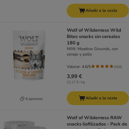
Añadir a la cesta
Wolf of Wilderness Wild
Bites snacks sin cereales
180 g
MINI: Meadow Grounds, con
conejo y pollo
Valorar: 4.6/5
(
550
)
3,99 €
22,17 € / kg
Añadir a la cesta
6 opciones
Wolf of Wilderness RAW
snacks liofilizados - Pack de