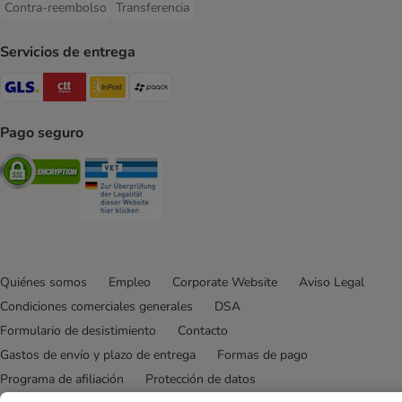
Contra-reembolso
Transferencia
Contra-reembolso Payment Method
Transferencia Payment Method
Servicios de entrega
GLS Shipping Method
CTTExpress Shipping Method
InPost Shipping Method
paack Shipping Method
Pago seguro
Security
Security
Quiénes somos
Empleo
Corporate Website
Aviso Legal
Condiciones comerciales generales
DSA
Formulario de desistimiento
Contacto
Gastos de envío y plazo de entrega
Formas de pago
Programa de afiliación
Protección de datos