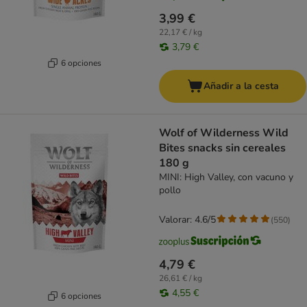
3,99 €
22,17 € / kg
3,79 €
6 opciones
Añadir a la cesta
Wolf of Wilderness Wild
Bites snacks sin cereales
180 g
MINI: High Valley, con vacuno y
pollo
Valorar: 4.6/5
(
550
)
4,79 €
26,61 € / kg
4,55 €
6 opciones