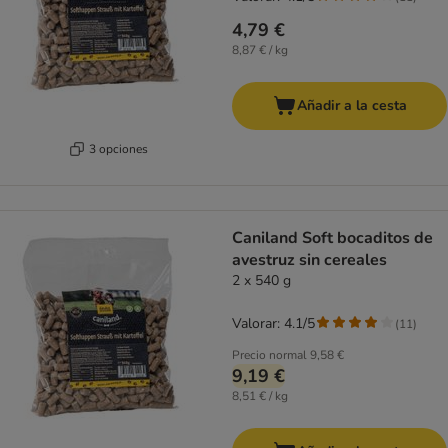
4,79 €
8,87 € / kg
Añadir a la cesta
3 opciones
Caniland Soft bocaditos de
avestruz sin cereales
2 x 540 g
Valorar: 4.1/5
(
11
)
Precio normal
9,58 €
9,19 €
8,51 € / kg