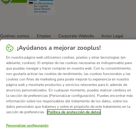
Quiénes somos
Empleo
Corporate Website
Aviso Legal
Condiciones comerciales generales
DSA
¡Ayúdanos a mejorar zooplus!
Formulario de desistimiento
Contacto
En nuestra página web utilizamos cookies, píxeles y otras tecnologías (en
Gastos de envío y plazo de entrega
Formas de pago
adelante, cookies). El empleo de las cookies necesarias es indispensable para
que puedas navegar y hacer compras en nuestra web. Con tu consentimiento,
Programa de afiliación
Protección de datos
nos gustaría activar las cookies de rendimiento, las cookies funcionales y las
Declaración de accesibilidad
cookies con fines de marketing para poder mejorar tu experiencia en nuestra
página web y mostrarte productos y servicios relevantes para ti, además de
© zooplus SE
2026
anuncios personalizados. En cualquier momento, puedes realizar cambios en
la sección de preferencias (Personalizar configuración). Puedes encontrar más
información sobre los responsables del tratamiento de los datos, sobre los
datos personales que tratamos y sobre el propósito de este tratamiento en la
sección de preferencias.
Política de protección de datos
Personalizar configuración