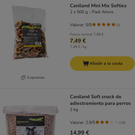
product items have been changed
Caniland Mini Mix Softies
2 x 500 g - Pack Ahoro
Valorar: 5/5
(
1
)
Precio normal
7,98 €
7,49 €
7,49 € / kg
Añadir a la cesta
3 opciones
Caniland Soft snack de
adiestramiento para perros
2 kg
Valorar: 2.9/5
(
16
)
14,99 €