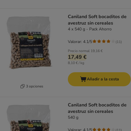
Caniland Soft bocaditos de
avestruz sin cereales
4 x 540 g - Pack Ahorro
Valorar: 4.1/5
(
11
)
Precio normal
19,16 €
17,49 €
8,10 € / kg
Añadir a la cesta
3 opciones
Caniland Soft bocaditos de
avestruz sin cereales
540 g
Valorar: 4.1/5
(
11
)