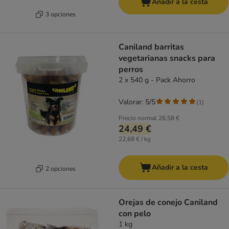
Añadir a la cesta
3 opciones
Caniland barritas
vegetarianas snacks para
perros
2 x 540 g - Pack Ahorro
Valorar: 5/5
(
1
)
Precio normal
26,58 €
24,49 €
22,68 € / kg
Añadir a la cesta
2 opciones
Orejas de conejo Caniland
con pelo
1 kg