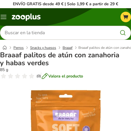
ENVÍO GRATIS desde 49 € | Solo 1,99 € a partir de 29 €
Menú
Buscar
productos
Perros
Snacks y huesos
Braaaf
Braaaf palitos de atún con zanaho
Braaaf palitos de atún con zanahoria
y habas verdes
85 g
Valora el producto
(
0
)