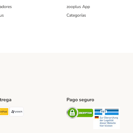
iadores
zooplus App
us
Categorías
ntrega
Pago seguro
ping Method
TExpress Shipping Method
InPost Shipping Method
paack Shipping Method
Security
Securit