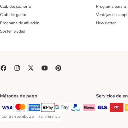
Club del cachorro
Programa para cr
Club del gatito
Ventajas de zoopl
Programa de afiliación
Newsletter
Sostenibilidad
Métodos de pago
Servicios de e
GLS Ship
CT
Visa Payment Method
Mastercard Payment Method
American Express Payment Method
Apple Pay Payment Method
Google Pay Payment Method
PayPal Payment Method
Klarna Payment Method
Contra-reembolso
Transferencia
Contra-reembolso Payment Method
Transferencia Payment Method