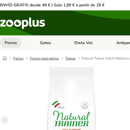
ENVÍO GRATIS desde 49 € | Solo 1,99 € a partir de 29 €
Perros
Gatos
Dieta Vet.
Antipar
Menú de categoria abierto: Perros
Menú de categoria abierto: Gatos
Menú de ca
Perros
Pienso para perros
Trainer
Natural Trainer Adult Medium c