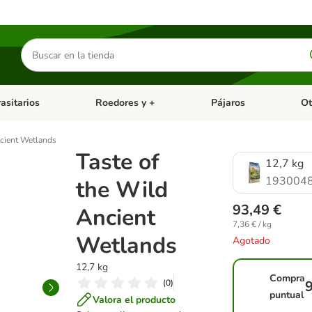
Buscar
productos
asitarios
Roedores y +
Pájaros
Ot
tegoria abierto: Dieta Vet.
Menú de categoria abierto: Antiparasitarios
Menú de categoria abierto
Menú 
ncient Wetlands
Taste of
12,7 kg
1930048
the Wild
93,49 €
Ancient
7,36 € / kg
Wetlands
Agotado
12,7 kg
Compra
(
0
)
9
puntual
Valora el producto