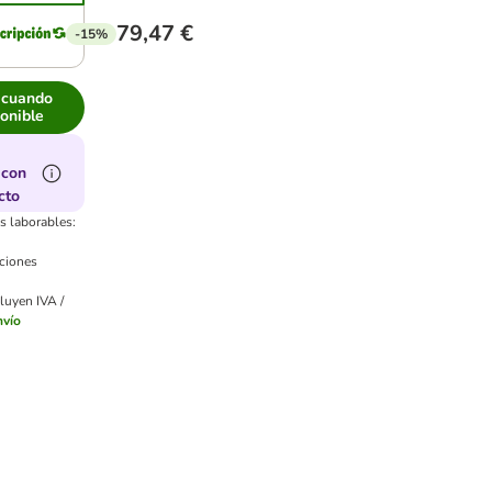
79,47 €
-15%
 cuando
ponible
 con
cto
s laborables:
uciones
luyen IVA /
nvío