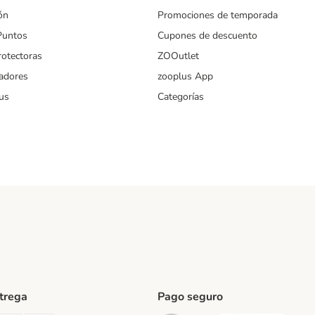
ón
Promociones de temporada
Puntos
Cupones de descuento
rotectoras
ZOOutlet
iadores
zooplus App
us
Categorías
ntrega
Pago seguro