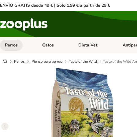
ENVÍO GRATIS desde 49 € | Solo 1,99 € a partir de 29 €
Perros
Gatos
Dieta Vet.
Antipar
Menú de categoria abierto: Perros
Menú de categoria abierto: Gatos
Menú de ca
Perros
Pienso para perros
Taste of the Wild
Taste of the Wild A