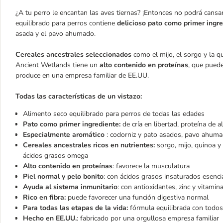
¿A tu perro le encantan las aves tiernas? ¡Entonces no podrá cans
equilibrado para perros contiene
delicioso pato como primer ingr
asada y el pavo ahumado.
Cereales ancestrales seleccionados
como el mijo, el sorgo y la q
Ancient Wetlands tiene un
alto contenido en proteínas
, que pued
produce en una empresa familiar de EE.UU.
Todas las características de un vistazo:
Alimento seco equilibrado para perros de todas las edades
Pato como primer ingrediente:
de cría en libertad, proteína de al
Especialmente aromático
: codorniz y pato asados, pavo ahum
Cereales ancestrales ricos en nutrientes:
sorgo, mijo, quinoa y 
ácidos grasos omega
Alto contenido en proteínas
: favorece la musculatura
Piel normal y pelo bonito
: con ácidos grasos insaturados esenci
Ayuda al sistema inmunitario
: con antioxidantes, zinc y vitami
Rico en fibra:
puede favorecer una función digestiva normal
Para todas las etapas de la vida:
fórmula equilibrada con todos 
Hecho en EE.UU.
: fabricado por una orgullosa empresa familiar