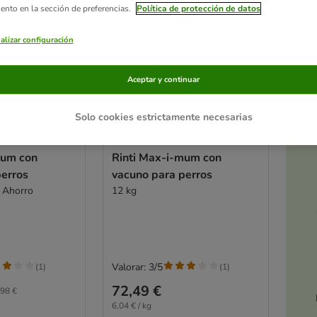
iento en la sección de preferencias.
Política de protección de datos
alizar configuración
Aceptar y continuar
Solo cookies estrictamente necesarias
Ac
2 opciones
a
mum con
Rinti Max-i-mum con
perros
vacuno para perros
k Ahorro
12 kg
Valorar: 3/5
(
1
)
(
1
)
72,49 €
98 €
6,04 € / kg