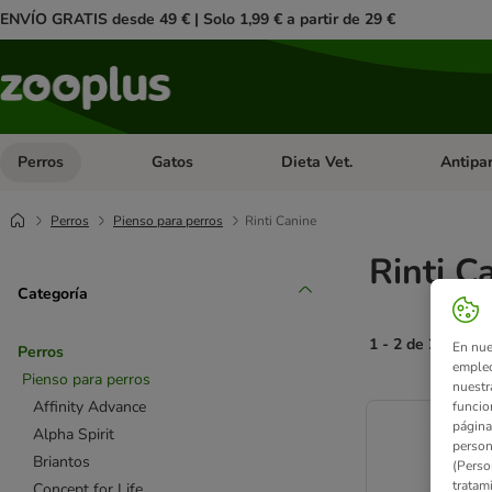
ENVÍO GRATIS desde 49 € | Solo 1,99 € a partir de 29 €
Perros
Gatos
Dieta Vet.
Antipar
Menú de categoria abierto: Perros
Menú de categoria abierto: Gatos
Menú de ca
Perros
Pienso para perros
Rinti Canine
Rinti C
Categoría
1 - 2 de 2 result
En nue
Perros
empleo
Pienso para perros
nuestr
product items ha
Affinity Advance
funcio
página
Alpha Spirit
person
Briantos
(Perso
tratam
Concept for Life