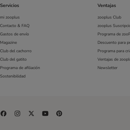
Cavom
Servicios
Ventajas
Cesar
Chappi
mi zooplus
zooplus Club
Concept for Life
Contacto & FAQ
zooplus Suscripci
Concept for Life Veterinary Diet
Gastos de envío
Programa de zoo
Coya
Magazine
Descuento para p
Crave
Club del cachorro
Programa para cr
Dingo
Club del gatito
Ventajas de zoopl
PURINA Dog Chow
Doggy Dog
Programa de afiliación
Newsletter
Dog´s Love
Sostenibilidad
Dolina Noteci
Eukanuba
Eukanuba Veterinary Diets
Farmina N&D
Barking Heads
FitActive
Fitmin