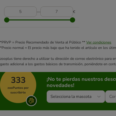
Applaws
Arion
―
€
Arquivet
Belcando
Best Nature
Bewi Dog
Bon Menu
*PRVP = Precio Recomendado de Venta al Público **
Ver condiciones
Bonzo
*Precio normal = El precio más bajo que ha tenido el artículo en los úti
Bosch
zooplus tiene derecho a utilizar tu dirección de correo electrónico para 
Bozita
gasto adicional a los gastos básicos de transmisión, poniéndote en cont
Briantos
Brit
333
¡No te pierdas nuestros des
BugBell
novedades!
Burns
zooPuntos por
Butcher's
suscribirte
Selecciona la mascota
Calibra
Carnilove
Carnilove True Fresh