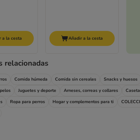
 a la cesta
Añadir a la cesta
s relacionadas
rros
Comida húmeda
Comida sin cereales
Snacks y huesos
apelos
Juguetes y deporte
Arneses, correas y collares
Caseta
as
Ropa para perros
Hogar y complementos para ti
COLECC