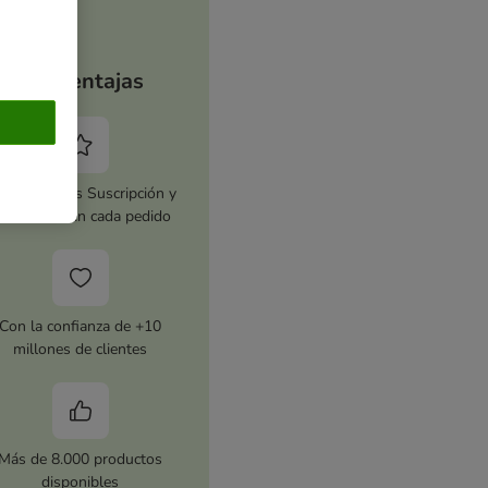
Tus ventajas
tiva zooplus Suscripción y
horra 5 % en cada pedido
Con la confianza de +10
millones de clientes
Más de 8.000 productos
disponibles