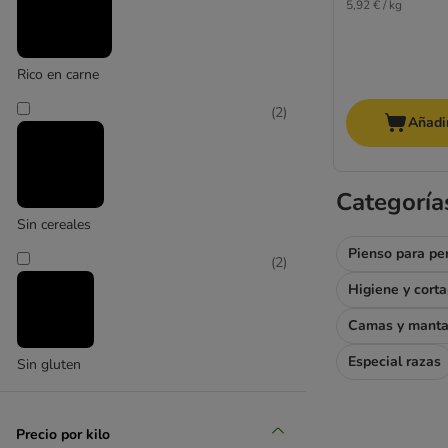
5,92 € / kg
Cachorros
Sénior
Rico en carne
Esterilizados
Razas pequeñas (Small y Mini)
(
2
)
Añadir
Cordero
Salmón
Dietas veterinarias
Categoría
Pienso barato para perros
Sin cereales
Especial criadores
Pienso para pe
(
2
)
Affinity Advance
Higiene y cort
Affinity Advance Veterinary Diets
Camas y mant
Affinity Brekkies
Affinity Libra
Especial razas
Sin gluten
Affinity Ultima
Almo Nature
animonda
Precio por kilo