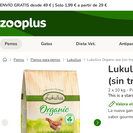
ENVÍO GRATIS desde 49 € | Solo 1,99 € a partir de 29 €
Perros
Gatos
Dieta Vet.
Antipar
Menú de categoria abierto: Perros
Menú de categoria abierto: Gatos
Menú de ca
Perros
Pienso para perros
Lukullus
Lukullus Organic ave (sin tri
Lukul
(sin t
2 x 10 kg - P
This is a star
Valora e
La nueva gama
sabor gourmet