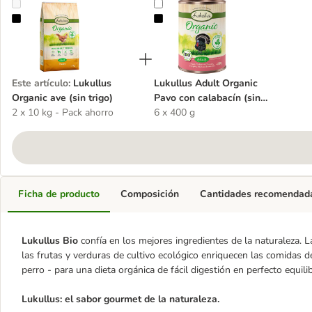
Lukullus Organic ave (sin trigo)
Lukullus Adult Organic Pavo con ca
Este artículo
:
Lukullus
Lukullus Adult Organic
Organic ave (sin trigo)
Pavo con calabacín (sin
2 x 10 kg - Pack ahorro
gluten)
6 x 400 g
Ficha de producto
Composición
Cantidades recomendad
Lukullus Bio
confía en los mejores ingredientes de la naturaleza. 
las frutas y verduras de cultivo ecológico enriquecen las comidas de
perro - para una dieta orgánica de fácil digestión en perfecto equilib
Lukullus: el sabor gourmet de la naturaleza.