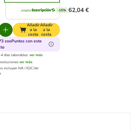
62,04 €
-15%
Añadir
Añadir
a la
a la
cesta
cesta
73 zooPuntos con este
cto
-4 días laborables:
ver más
devoluciones
ver más
s incluyen IVA / IGIC.
Ver
o