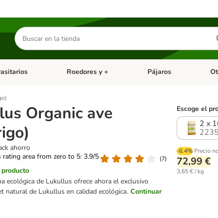
Buscar
productos
asitarios
Roedores y +
Pájaros
Ot
tegoria abierto: Dieta Vet.
Menú de categoria abierto: Antiparasitarios
Menú de categoria abierto
Menú 
go)
lus Organic ave
Escoge el pr
2 x 1
rigo)
2235
ack ahorro
-6.4%
Precio n
s rating area from zero to 5: 3.9/5
(
7
)
72,99 €
l producto
3,65 € / kg
 ecológica de Lukullus ofrece ahora el exclusivo
 natural de Lukullus en calidad ecológica.
Continuar