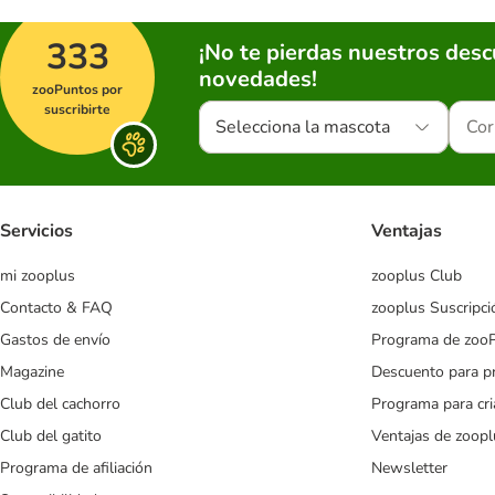
333
¡No te pierdas nuestros des
novedades!
zooPuntos por
suscribirte
Selecciona la mascota
Servicios
Ventajas
mi zooplus
zooplus Club
Contacto & FAQ
zooplus Suscripci
Gastos de envío
Programa de zoo
Magazine
Descuento para p
Club del cachorro
Programa para cr
Club del gatito
Ventajas de zoopl
Programa de afiliación
Newsletter