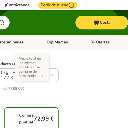
¡Contáctanos!
Pedir de nuevo
Cesta
ros animales
Top Marcas
% Ofertas
: Roedores y +
de categoria abierto: Pájaros
Menú de categoria abierto: Otros animales
Menú de categoria abie
Precio total de
los mismos
oducto (4 opciones)
artículos si se
compran de
0 kg - Pack ahorro
forma individual
172.3
ormal
77,98 €
Compra
72,99 €
puntual