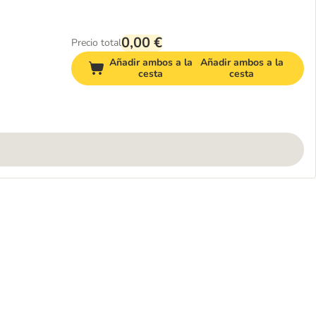
0,00 €
Precio total
Añadir ambos a la
Añadir ambos a la
cesta
cesta