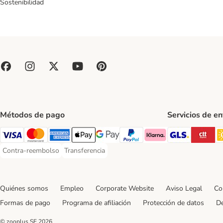
Sostenibilidad
Métodos de pago
Servicios de e
GLS Ship
CT
Visa Payment Method
Mastercard Payment Method
American Express Payment Method
Apple Pay Payment Method
Google Pay Payment Method
PayPal Payment Method
Klarna Payment Method
Contra-reembolso
Transferencia
Contra-reembolso Payment Method
Transferencia Payment Method
Quiénes somos
Empleo
Corporate Website
Aviso Legal
Co
Formas de pago
Programa de afiliación
Protección de datos
De
© zooplus SE
2026