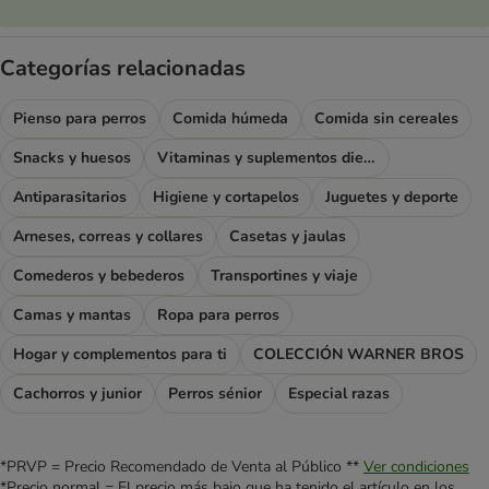
Categorías relacionadas
Pienso para perros
Comida húmeda
Comida sin cereales
Snacks y huesos
Vitaminas y suplementos dietéticos
Antiparasitarios
Higiene y cortapelos
Juguetes y deporte
Arneses, correas y collares
Casetas y jaulas
Comederos y bebederos
Transportines y viaje
Camas y mantas
Ropa para perros
Hogar y complementos para ti
COLECCIÓN WARNER BROS
Cachorros y junior
Perros sénior
Especial razas
*PRVP = Precio Recomendado de Venta al Público **
Ver condiciones
*Precio normal = El precio más bajo que ha tenido el artículo en los