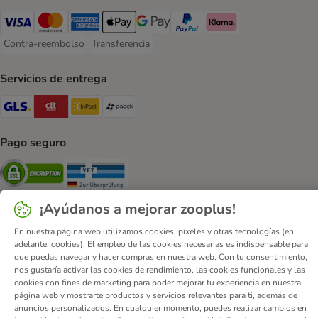
Visa Payment Method
Mastercard Payment Method
American Express Payment Method
Apple Pay Payment Method
Google Pay Payment Method
PayPal Payment Method
Klarna Payment Method
Contra-reembolso
Transferencia
Contra-reembolso Payment Method
Transferencia Payment Method
Servicios de entrega
GLS Shipping Method
CTTExpress Shipping Method
InPost Shipping Method
paack Shipping Method
Pago seguro
Security
Security
¡Ayúdanos a mejorar zooplus!
En nuestra página web utilizamos cookies, píxeles y otras tecnologías (en
adelante, cookies). El empleo de las cookies necesarias es indispensable para
que puedas navegar y hacer compras en nuestra web. Con tu consentimiento,
Quiénes somos
Empleo
Corporate Website
Aviso Legal
nos gustaría activar las cookies de rendimiento, las cookies funcionales y las
Condiciones comerciales generales
DSA
cookies con fines de marketing para poder mejorar tu experiencia en nuestra
página web y mostrarte productos y servicios relevantes para ti, además de
Formulario de desistimiento
Contacto
anuncios personalizados. En cualquier momento, puedes realizar cambios en